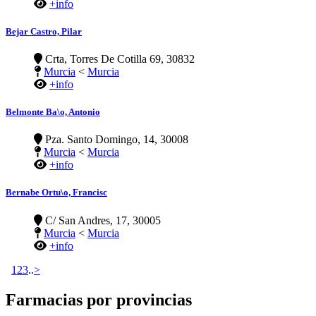
+info
Bejar Castro, Pilar
Crta, Torres De Cotilla 69, 30832
Murcia
<
Murcia
+info
Belmonte Ba\o, Antonio
Pza. Santo Domingo, 14, 30008
Murcia
<
Murcia
+info
Bernabe Ortu\o, Francisc
C/ San Andres, 17, 30005
Murcia
<
Murcia
+info
1
2
3
..
>
Farmacias por provincias