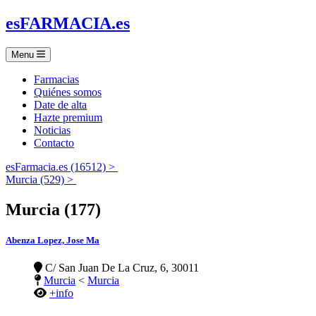
es
FARMACIA
.es
Menu
Farmacias
Quiénes somos
Date de alta
Hazte premium
Noticias
Contacto
esFarmacia.es (16512) >
Murcia (529) >
Murcia (177)
Abenza Lopez, Jose Ma
C/ San Juan De La Cruz, 6, 30011
Murcia
<
Murcia
+info