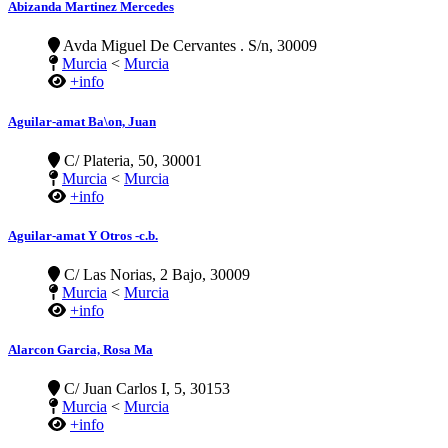
Abizanda Martinez Mercedes
Avda Miguel De Cervantes . S/n, 30009
Murcia
<
Murcia
+info
Aguilar-amat Ba\on, Juan
C/ Plateria, 50, 30001
Murcia
<
Murcia
+info
Aguilar-amat Y Otros -c.b.
C/ Las Norias, 2 Bajo, 30009
Murcia
<
Murcia
+info
Alarcon Garcia, Rosa Ma
C/ Juan Carlos I, 5, 30153
Murcia
<
Murcia
+info