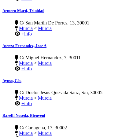
Armero Marti, Trinidad
C/ San Martin De Porres, 13, 30001
Murcia
<
Murcia
+info
Atenza Fernandez, Jose A
C/ Miguel Hernandez, 7, 30011
Murcia
<
Murcia
+info
Ayuso, C.b.
C/ Doctor Jesus Quesada Sanz, S/n, 30005
Murcia
<
Murcia
+info
Barelli Noseda, Bienveni
C/ Cartagena, 17, 30002
Murcia
<
Murcia