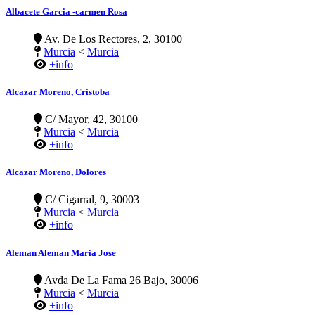
Albacete Garcia -carmen Rosa
Av. De Los Rectores, 2, 30100
Murcia
<
Murcia
+info
Alcazar Moreno, Cristoba
C/ Mayor, 42, 30100
Murcia
<
Murcia
+info
Alcazar Moreno, Dolores
C/ Cigarral, 9, 30003
Murcia
<
Murcia
+info
Aleman Aleman Maria Jose
Avda De La Fama 26 Bajo, 30006
Murcia
<
Murcia
+info