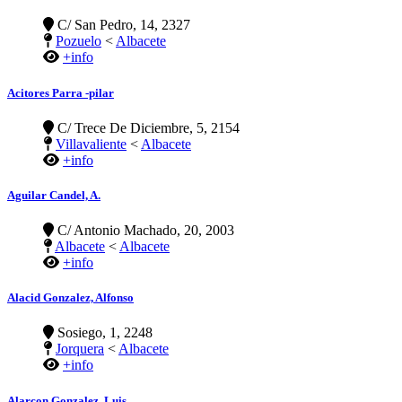
C/ San Pedro, 14, 2327
Pozuelo
<
Albacete
+info
Acitores Parra -pilar
C/ Trece De Diciembre, 5, 2154
Villavaliente
<
Albacete
+info
Aguilar Candel, A.
C/ Antonio Machado, 20, 2003
Albacete
<
Albacete
+info
Alacid Gonzalez, Alfonso
Sosiego, 1, 2248
Jorquera
<
Albacete
+info
Alarcon Gonzalez, Luis