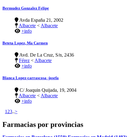
Bermudez Gonzalez Felipe
Avda España 21, 2002
Albacete
<
Albacete
+info
Beteta Lopez, Ma Carmen
Avd. De La Cruz, S/n, 2436
Férez
<
Albacete
+info
Blanca Lopez-carrascosa -josefa
C/ Joaquin Quijada, 19, 2004
Albacete
<
Albacete
+info
1
2
3
..
>
Farmacias por provincias