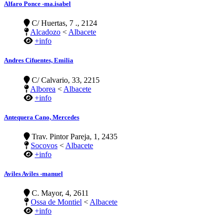
Alfaro Ponce -ma.isabel
C/ Huertas, 7 ., 2124
Alcadozo
<
Albacete
+info
Andres Cifuentes, Emilia
C/ Calvario, 33, 2215
Alborea
<
Albacete
+info
Antequera Cano, Mercedes
Trav. Pintor Pareja, 1, 2435
Socovos
<
Albacete
+info
Aviles Aviles -manuel
C. Mayor, 4, 2611
Ossa de Montiel
<
Albacete
+info