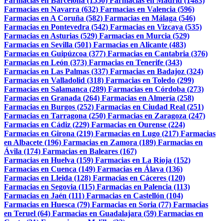
Farmacias en Barcelona (1550)
Farmacias en Madrid (1483)
Farmacias en Navarra (632)
Farmacias en Valencia (596)
Farmacias en A Coruña (582)
Farmacias en Málaga (546)
Farmacias en Pontevedra (542)
Farmacias en Vizcaya (535)
Farmacias en Asturias (529)
Farmacias en Murcia (529)
Farmacias en Sevilla (501)
Farmacias en Alicante (483)
Farmacias en Guipúzcoa (377)
Farmacias en Cantabria (376)
Farmacias en León (373)
Farmacias en Tenerife (343)
Farmacias en Las Palmas (337)
Farmacias en Badajoz (324)
Farmacias en Valladolid (318)
Farmacias en Toledo (299)
Farmacias en Salamanca (289)
Farmacias en Córdoba (273)
Farmacias en Granada (264)
Farmacias en Almería (258)
Farmacias en Burgos (252)
Farmacias en Ciudad Real (251)
Farmacias en Tarragona (250)
Farmacias en Zaragoza (247)
Farmacias en Cádiz (229)
Farmacias en Ourense (224)
Farmacias en Girona (219)
Farmacias en Lugo (217)
Farmacias
en Albacete (196)
Farmacias en Zamora (189)
Farmacias en
Ávila (174)
Farmacias en Baleares (167)
Farmacias en Huelva (159)
Farmacias en La Rioja (152)
Farmacias en Cuenca (149)
Farmacias en Álava (136)
Farmacias en Lleida (128)
Farmacias en Cáceres (120)
Farmacias en Segovia (115)
Farmacias en Palencia (113)
Farmacias en Jaén (111)
Farmacias en Castellón (104)
Farmacias en Huesca (79)
Farmacias en Soria (77)
Farmacias
en Teruel (64)
Farmacias en Guadalajara (59)
Farmacias en