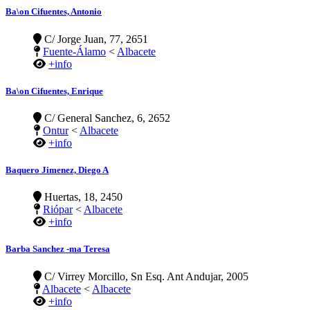
Ba\on Cifuentes, Antonio
C/ Jorge Juan, 77, 2651
Fuente-Álamo
<
Albacete
+info
Ba\on Cifuentes, Enrique
C/ General Sanchez, 6, 2652
Ontur
<
Albacete
+info
Baquero Jimenez, Diego A
Huertas, 18, 2450
Riópar
<
Albacete
+info
Barba Sanchez -ma Teresa
C/ Virrey Morcillo, Sn Esq. Ant Andujar, 2005
Albacete
<
Albacete
+info