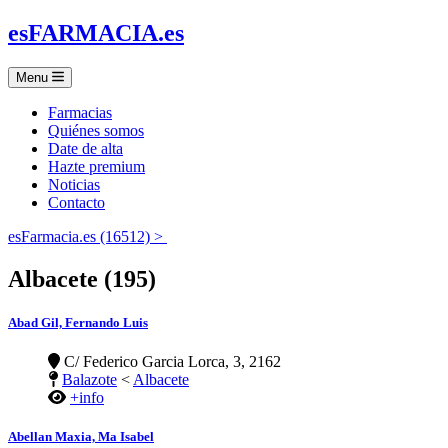
es
FARMACIA
.es
Menu
Farmacias
Quiénes somos
Date de alta
Hazte premium
Noticias
Contacto
esFarmacia.es (16512) >
Albacete (195)
Abad Gil, Fernando Luis
C/ Federico Garcia Lorca, 3, 2162
Balazote
<
Albacete
+info
Abellan Maxia, Ma Isabel