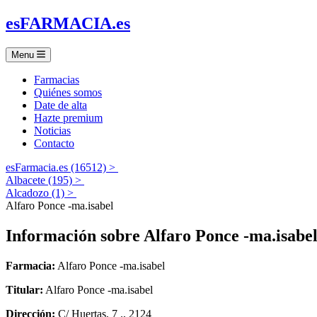
es
FARMACIA
.es
Menu
Farmacias
Quiénes somos
Date de alta
Hazte premium
Noticias
Contacto
esFarmacia.es (16512) >
Albacete (195) >
Alcadozo (1) >
Alfaro Ponce -ma.isabel
Información sobre
Alfaro Ponce -ma.isabe
Farmacia:
Alfaro Ponce -ma.isabel
Titular:
Alfaro Ponce -ma.isabel
Dirección:
C/ Huertas, 7 ., 2124