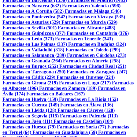
Farmacias en Barcelona (1550)
Farmacias en Madrid (1483)
Farmacias en Navarra (632)
Farmacias en Valencia (596)
Farmacias en A Coruña (582)
Farmacias en Málaga (546)
Farmacias en Pontevedra (542)
Farmacias en Vizcaya (535)
Farmacias en Asturias (529)
Farmacias en Murcia (529)
Farmacias en Sevilla (501)
Farmacias en Alicante (483)
Farmacias en Guipúzcoa (377)
Farmacias en Cantabria (376)
Farmacias en León (373)
Farmacias en Tenerife (343)
Farmacias en Las Palmas (337)
Farmacias en Badajoz (324)
Farmacias en Valladolid (318)
Farmacias en Toledo (299)
Farmacias en Salamanca (289)
Farmacias en Córdoba (273)
Farmacias en Granada (264)
Farmacias en Almería (258)
Farmacias en Burgos (252)
Farmacias en Ciudad Real (251)
Farmacias en Tarragona (250)
Farmacias en Zaragoza (247)
Farmacias en Cádiz (229)
Farmacias en Ourense (224)
Farmacias en Girona (219)
Farmacias en Lugo (217)
Farmacias
en Albacete (196)
Farmacias en Zamora (189)
Farmacias en
Ávila (174)
Farmacias en Baleares (167)
Farmacias en Huelva (159)
Farmacias en La Rioja (152)
Farmacias en Cuenca (149)
Farmacias en Álava (136)
Farmacias en Lleida (128)
Farmacias en Cáceres (120)
Farmacias en Segovia (115)
Farmacias en Palencia (113)
Farmacias en Jaén (111)
Farmacias en Castellón (104)
Farmacias en Huesca (79)
Farmacias en Soria (77)
Farmacias
en Teruel (64)
Farmacias en Guadalajara (59)
Farmacias en