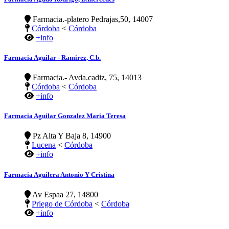
Farmacia.-platero Pedrajas,50, 14007
Córdoba
<
Córdoba
+info
Farmacia Aguilar - Ramirez, C.b.
Farmacia.- Avda.cadiz, 75, 14013
Córdoba
<
Córdoba
+info
Farmacia Aguilar Gonzalez Maria Teresa
Pz Alta Y Baja 8, 14900
Lucena
<
Córdoba
+info
Farmacia Aguilera Antonio Y Cristina
Av Espaa 27, 14800
Priego de Córdoba
<
Córdoba
+info