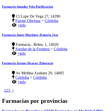
Farmacia Amador Vela Purificacion
Cl Lope De Vega 27, 14290
Fuente Obejuna
<
Córdoba
+info
Farmacia Amor Martinez, D.maria Jose
Farmacia.- Belen, 1, 14920
Aguilar de la Frontera
<
Córdoba
+info
Farmacia Arenas Alcaraz, D.horacio
Av Medina Azahara 29, 14005
Córdoba
<
Córdoba
+info
1
2
3
..
>
Farmacias por provincias