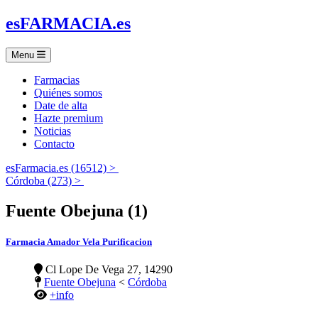
es
FARMACIA
.es
Menu
Farmacias
Quiénes somos
Date de alta
Hazte premium
Noticias
Contacto
esFarmacia.es (16512) >
Córdoba (273) >
Fuente Obejuna (1)
Farmacia Amador Vela Purificacion
Cl Lope De Vega 27, 14290
Fuente Obejuna
<
Córdoba
+info