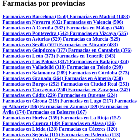
Farmacias por provincias
Farmacias en Barcelona (1550)
Farmacias en Madrid (1483)
Farmacias en Navarra (632)
Farmacias en Valencia (596)
Farmacias en A Coruña (582)
Farmacias en Málaga (546)
Farmacias en Pontevedra (542)
Farmacias en Vizcaya (535)
Farmacias en Asturias (529)
Farmacias en Murcia (529)
Farmacias en Sevilla (501)
Farmacias en Alicante (483)
Farmacias en Guipúzcoa (377)
Farmacias en Cantabria (376)
Farmacias en León (373)
Farmacias en Tenerife (343)
Farmacias en Las Palmas (337)
Farmacias en Badajoz (324)
Farmacias en Valladolid (318)
Farmacias en Toledo (299)
Farmacias en Salamanca (289)
Farmacias en Córdoba (273)
Farmacias en Granada (264)
Farmacias en Almería (258)
Farmacias en Burgos (252)
Farmacias en Ciudad Real (251)
Farmacias en Tarragona (250)
Farmacias en Zaragoza (247)
Farmacias en Cádiz (229)
Farmacias en Ourense (224)
Farmacias en Girona (219)
Farmacias en Lugo (217)
Farmacias
en Albacete (196)
Farmacias en Zamora (189)
Farmacias en
Ávila (174)
Farmacias en Baleares (167)
Farmacias en Huelva (159)
Farmacias en La Rioja (152)
Farmacias en Cuenca (149)
Farmacias en Álava (136)
Farmacias en Lleida (128)
Farmacias en Cáceres (120)
Farmacias en Segovia (115)
Farmacias en Palencia (113)