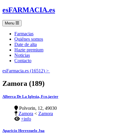
es
FARMACIA
.es
Menu
Farmacias
Quiénes somos
Date de alta
Hazte premium
Noticias
Contacto
esFarmacia.es (16512) >
Zamora (189)
Alberca De La Iglesia, Fco.javier
Polvorin, 12, 49030
Zamora
<
Zamora
+info
Aparicio Herrezuelo Jua