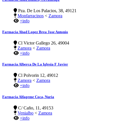
Pza. De Los Palacios, 38, 49121
Monfarracinos
<
Zamora
+info
Farmacia Abad Lopez Brea Jose Antonio
Cl Victor Gallego 26, 49004
Zamora
<
Zamora
+info
Farmacia Alberca De La Iglesia F Javier
Cl Polvorin 12, 49012
Zamora
<
Zamora
+info
Farmacia Alfageme Coca, Nuria
C/ Caño, 11, 49153
Venialbo
<
Zamora
+info