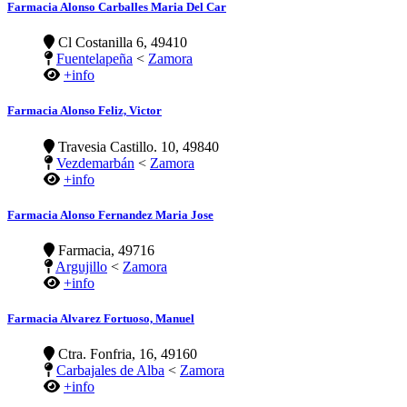
Farmacia Alonso Carballes Maria Del Car
Cl Costanilla 6, 49410
Fuentelapeña
<
Zamora
+info
Farmacia Alonso Feliz, Victor
Travesia Castillo. 10, 49840
Vezdemarbán
<
Zamora
+info
Farmacia Alonso Fernandez Maria Jose
Farmacia, 49716
Argujillo
<
Zamora
+info
Farmacia Alvarez Fortuoso, Manuel
Ctra. Fonfria, 16, 49160
Carbajales de Alba
<
Zamora
+info