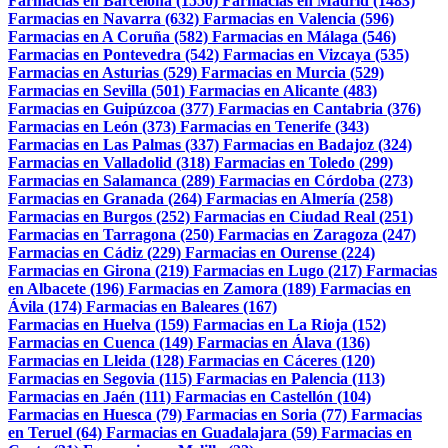
Farmacias en Barcelona (1550)
Farmacias en Madrid (1483)
Farmacias en Navarra (632)
Farmacias en Valencia (596)
Farmacias en A Coruña (582)
Farmacias en Málaga (546)
Farmacias en Pontevedra (542)
Farmacias en Vizcaya (535)
Farmacias en Asturias (529)
Farmacias en Murcia (529)
Farmacias en Sevilla (501)
Farmacias en Alicante (483)
Farmacias en Guipúzcoa (377)
Farmacias en Cantabria (376)
Farmacias en León (373)
Farmacias en Tenerife (343)
Farmacias en Las Palmas (337)
Farmacias en Badajoz (324)
Farmacias en Valladolid (318)
Farmacias en Toledo (299)
Farmacias en Salamanca (289)
Farmacias en Córdoba (273)
Farmacias en Granada (264)
Farmacias en Almería (258)
Farmacias en Burgos (252)
Farmacias en Ciudad Real (251)
Farmacias en Tarragona (250)
Farmacias en Zaragoza (247)
Farmacias en Cádiz (229)
Farmacias en Ourense (224)
Farmacias en Girona (219)
Farmacias en Lugo (217)
Farmacias
en Albacete (196)
Farmacias en Zamora (189)
Farmacias en
Ávila (174)
Farmacias en Baleares (167)
Farmacias en Huelva (159)
Farmacias en La Rioja (152)
Farmacias en Cuenca (149)
Farmacias en Álava (136)
Farmacias en Lleida (128)
Farmacias en Cáceres (120)
Farmacias en Segovia (115)
Farmacias en Palencia (113)
Farmacias en Jaén (111)
Farmacias en Castellón (104)
Farmacias en Huesca (79)
Farmacias en Soria (77)
Farmacias
en Teruel (64)
Farmacias en Guadalajara (59)
Farmacias en