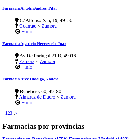
Farmacia Antolin Andres, Pilar
C/ Alfonso Xiii, 19, 49156
Guarrate
<
Zamora
+info
Farmacia Aparicio Herrezuelo Juan
Av De Portugal 21 B, 49016
Zamora
<
Zamora
+info
Farmacia Arce Hidalgo, Violeta
Beneficio, 60, 49180
Almaraz de Duero
<
Zamora
+info
1
2
3
..
>
Farmacias por provincias