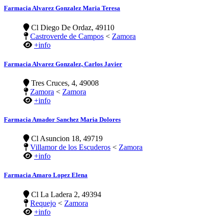
Farmacia Alvarez Gonzalez Maria Teresa
Cl Diego De Ordaz, 49110
Castroverde de Campos
<
Zamora
+info
Farmacia Alvarez Gonzalez, Carlos Javier
Tres Cruces, 4, 49008
Zamora
<
Zamora
+info
Farmacia Amador Sanchez Maria Dolores
Cl Asuncion 18, 49719
Villamor de los Escuderos
<
Zamora
+info
Farmacia Amaro Lopez Elena
Cl La Ladera 2, 49394
Requejo
<
Zamora
+info