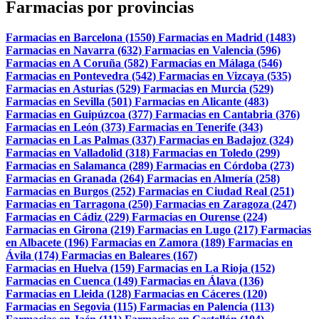
Farmacias por provincias
Farmacias en Barcelona (1550)
Farmacias en Madrid (1483)
Farmacias en Navarra (632)
Farmacias en Valencia (596)
Farmacias en A Coruña (582)
Farmacias en Málaga (546)
Farmacias en Pontevedra (542)
Farmacias en Vizcaya (535)
Farmacias en Asturias (529)
Farmacias en Murcia (529)
Farmacias en Sevilla (501)
Farmacias en Alicante (483)
Farmacias en Guipúzcoa (377)
Farmacias en Cantabria (376)
Farmacias en León (373)
Farmacias en Tenerife (343)
Farmacias en Las Palmas (337)
Farmacias en Badajoz (324)
Farmacias en Valladolid (318)
Farmacias en Toledo (299)
Farmacias en Salamanca (289)
Farmacias en Córdoba (273)
Farmacias en Granada (264)
Farmacias en Almería (258)
Farmacias en Burgos (252)
Farmacias en Ciudad Real (251)
Farmacias en Tarragona (250)
Farmacias en Zaragoza (247)
Farmacias en Cádiz (229)
Farmacias en Ourense (224)
Farmacias en Girona (219)
Farmacias en Lugo (217)
Farmacias
en Albacete (196)
Farmacias en Zamora (189)
Farmacias en
Ávila (174)
Farmacias en Baleares (167)
Farmacias en Huelva (159)
Farmacias en La Rioja (152)
Farmacias en Cuenca (149)
Farmacias en Álava (136)
Farmacias en Lleida (128)
Farmacias en Cáceres (120)
Farmacias en Segovia (115)
Farmacias en Palencia (113)