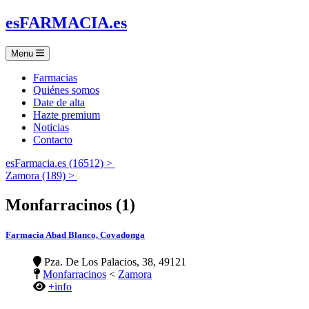
es
FARMACIA
.es
Menu
Farmacias
Quiénes somos
Date de alta
Hazte premium
Noticias
Contacto
esFarmacia.es (16512) >
Zamora (189) >
Monfarracinos (1)
Farmacia Abad Blanco, Covadonga
Pza. De Los Palacios, 38, 49121
Monfarracinos
<
Zamora
+info