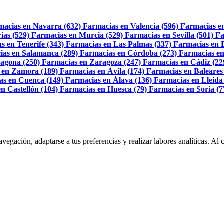
macias en Navarra (632)
Farmacias en Valencia (596)
Farmacias e
ias (529)
Farmacias en Murcia (529)
Farmacias en Sevilla (501)
Fa
s en Tenerife (343)
Farmacias en Las Palmas (337)
Farmacias en 
ias en Salamanca (289)
Farmacias en Córdoba (273)
Farmacias en
agona (250)
Farmacias en Zaragoza (247)
Farmacias en Cádiz (22
 en Zamora (189)
Farmacias en Ávila (174)
Farmacias en Baleares
as en Cuenca (149)
Farmacias en Álava (136)
Farmacias en Lleida
n Castellón (104)
Farmacias en Huesca (79)
Farmacias en Soria (7
navegación, adaptarse a tus preferencias y realizar labores analíticas. 