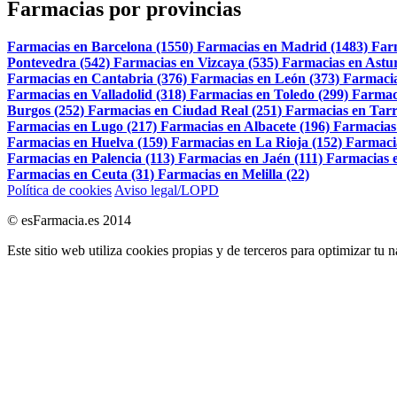
Farmacias por provincias
Farmacias en Barcelona (1550)
Farmacias en Madrid (1483)
Far
Pontevedra (542)
Farmacias en Vizcaya (535)
Farmacias en Astur
Farmacias en Cantabria (376)
Farmacias en León (373)
Farmacia
Farmacias en Valladolid (318)
Farmacias en Toledo (299)
Farmac
Burgos (252)
Farmacias en Ciudad Real (251)
Farmacias en Tarr
Farmacias en Lugo (217)
Farmacias en Albacete (196)
Farmacias
Farmacias en Huelva (159)
Farmacias en La Rioja (152)
Farmaci
Farmacias en Palencia (113)
Farmacias en Jaén (111)
Farmacias e
Farmacias en Ceuta (31)
Farmacias en Melilla (22)
Política de cookies
Aviso legal/LOPD
© esFarmacia.es 2014
Este sitio web utiliza cookies propias y de terceros para optimizar tu 