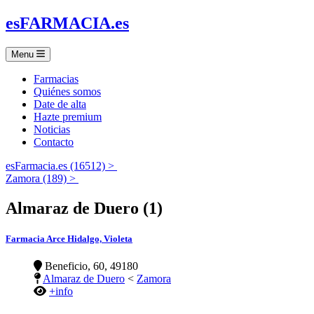
es
FARMACIA
.es
Menu
Farmacias
Quiénes somos
Date de alta
Hazte premium
Noticias
Contacto
esFarmacia.es (16512) >
Zamora (189) >
Almaraz de Duero (1)
Farmacia Arce Hidalgo, Violeta
Beneficio, 60, 49180
Almaraz de Duero
<
Zamora
+info