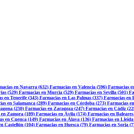
macias en Navarra (632)
Farmacias en Valencia (596)
Farmacias e
ias (529)
Farmacias en Murcia (529)
Farmacias en Sevilla (501)
Fa
s en Tenerife (343)
Farmacias en Las Palmas (337)
Farmacias en 
ias en Salamanca (289)
Farmacias en Córdoba (273)
Farmacias en
agona (250)
Farmacias en Zaragoza (247)
Farmacias en Cádiz (22
 en Zamora (189)
Farmacias en Ávila (174)
Farmacias en Baleares
as en Cuenca (149)
Farmacias en Álava (136)
Farmacias en Lleida
n Castellón (104)
Farmacias en Huesca (79)
Farmacias en Soria (7