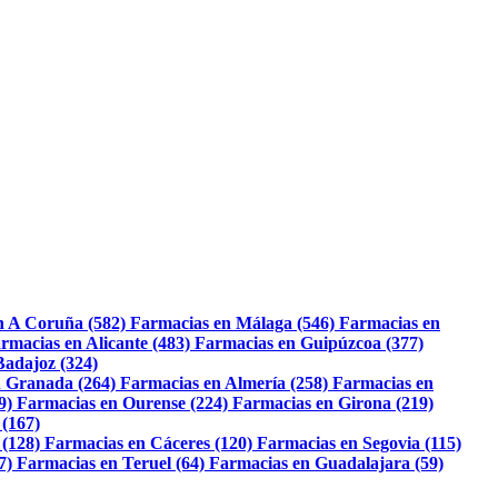
n A Coruña (582)
Farmacias en Málaga (546)
Farmacias en
rmacias en Alicante (483)
Farmacias en Guipúzcoa (377)
Badajoz (324)
 Granada (264)
Farmacias en Almería (258)
Farmacias en
9)
Farmacias en Ourense (224)
Farmacias en Girona (219)
 (167)
 (128)
Farmacias en Cáceres (120)
Farmacias en Segovia (115)
7)
Farmacias en Teruel (64)
Farmacias en Guadalajara (59)