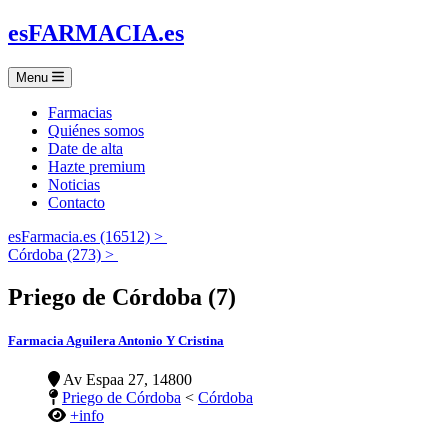
es
FARMACIA
.es
Menu
Farmacias
Quiénes somos
Date de alta
Hazte premium
Noticias
Contacto
esFarmacia.es (16512) >
Córdoba (273) >
Priego de Córdoba (7)
Farmacia Aguilera Antonio Y Cristina
Av Espaa 27, 14800
Priego de Córdoba
<
Córdoba
+info