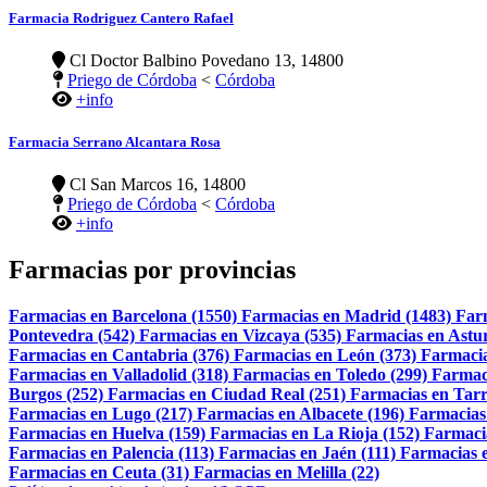
Farmacia Rodriguez Cantero Rafael
Cl Doctor Balbino Povedano 13, 14800
Priego de Córdoba
<
Córdoba
+info
Farmacia Serrano Alcantara Rosa
Cl San Marcos 16, 14800
Priego de Córdoba
<
Córdoba
+info
Farmacias por provincias
Farmacias en Barcelona (1550)
Farmacias en Madrid (1483)
Far
Pontevedra (542)
Farmacias en Vizcaya (535)
Farmacias en Astur
Farmacias en Cantabria (376)
Farmacias en León (373)
Farmacia
Farmacias en Valladolid (318)
Farmacias en Toledo (299)
Farmac
Burgos (252)
Farmacias en Ciudad Real (251)
Farmacias en Tarr
Farmacias en Lugo (217)
Farmacias en Albacete (196)
Farmacias
Farmacias en Huelva (159)
Farmacias en La Rioja (152)
Farmaci
Farmacias en Palencia (113)
Farmacias en Jaén (111)
Farmacias e
Farmacias en Ceuta (31)
Farmacias en Melilla (22)