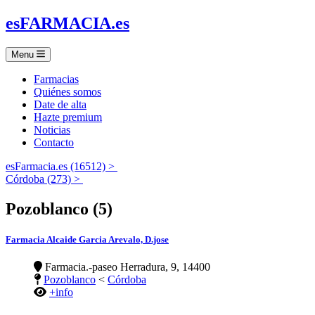
es
FARMACIA
.es
Menu
Farmacias
Quiénes somos
Date de alta
Hazte premium
Noticias
Contacto
esFarmacia.es (16512) >
Córdoba (273) >
Pozoblanco (5)
Farmacia Alcaide Garcia Arevalo, D.jose
Farmacia.-paseo Herradura, 9, 14400
Pozoblanco
<
Córdoba
+info