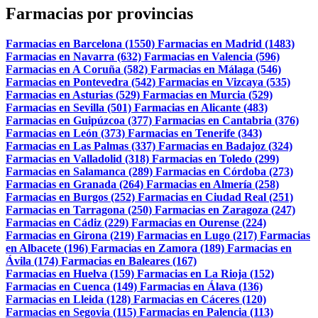
Farmacias por provincias
Farmacias en Barcelona (1550)
Farmacias en Madrid (1483)
Farmacias en Navarra (632)
Farmacias en Valencia (596)
Farmacias en A Coruña (582)
Farmacias en Málaga (546)
Farmacias en Pontevedra (542)
Farmacias en Vizcaya (535)
Farmacias en Asturias (529)
Farmacias en Murcia (529)
Farmacias en Sevilla (501)
Farmacias en Alicante (483)
Farmacias en Guipúzcoa (377)
Farmacias en Cantabria (376)
Farmacias en León (373)
Farmacias en Tenerife (343)
Farmacias en Las Palmas (337)
Farmacias en Badajoz (324)
Farmacias en Valladolid (318)
Farmacias en Toledo (299)
Farmacias en Salamanca (289)
Farmacias en Córdoba (273)
Farmacias en Granada (264)
Farmacias en Almería (258)
Farmacias en Burgos (252)
Farmacias en Ciudad Real (251)
Farmacias en Tarragona (250)
Farmacias en Zaragoza (247)
Farmacias en Cádiz (229)
Farmacias en Ourense (224)
Farmacias en Girona (219)
Farmacias en Lugo (217)
Farmacias
en Albacete (196)
Farmacias en Zamora (189)
Farmacias en
Ávila (174)
Farmacias en Baleares (167)
Farmacias en Huelva (159)
Farmacias en La Rioja (152)
Farmacias en Cuenca (149)
Farmacias en Álava (136)
Farmacias en Lleida (128)
Farmacias en Cáceres (120)
Farmacias en Segovia (115)
Farmacias en Palencia (113)