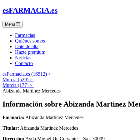
es
FARMACIA
.es
Menu
Farmacias
Quiénes somos
Date de alta
Hazte premium
Noticias
Contacto
esFarmacia.es (16512) >
Murcia (529) >
Murcia (177) >
Abizanda Martinez Mercedes
Información sobre
Abizanda Martinez Me
Farmacia:
Abizanda Martinez Mercedes
Titular:
Abizanda Martinez Mercedes
Dirección:
Avda Miguel De Cervantes . S/n, 30009