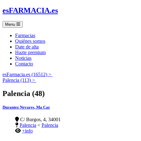
es
FARMACIA
.es
Menu
Farmacias
Quiénes somos
Date de alta
Hazte premium
Noticias
Contacto
esFarmacia.es (16512) >
Palencia (113) >
Palencia (48)
Durantez Nevares, Ma Car
C/ Burgos, 4, 34001
Palencia
<
Palencia
+info