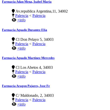
Farmacia Adan Mena, Isabel Maria
Av.republica Argentina,11, 34002
Palencia
<
Palencia
+info
Farmacia Aguado Durantez Elia
Cl Don Pelayo 5, 34003
Palencia
<
Palencia
+info
Farmacia Aguado Martinez Mercedes
Cl Los Abetos 4, 34003
Palencia
<
Palencia
+info
Farmacia Aragon Pajares, Jose Fe
C/ Maldonado, 2, 34003
Palencia
<
Palencia
+info