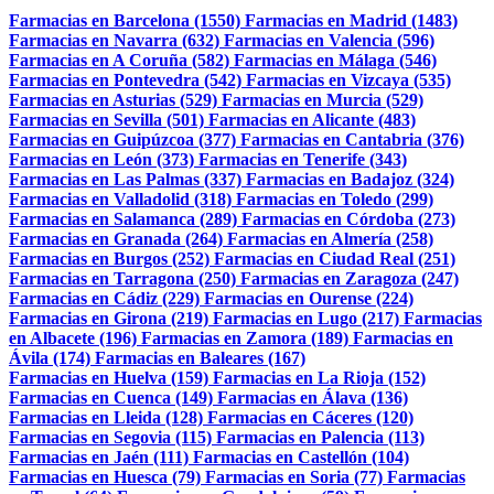
Farmacias en Barcelona (1550)
Farmacias en Madrid (1483)
Farmacias en Navarra (632)
Farmacias en Valencia (596)
Farmacias en A Coruña (582)
Farmacias en Málaga (546)
Farmacias en Pontevedra (542)
Farmacias en Vizcaya (535)
Farmacias en Asturias (529)
Farmacias en Murcia (529)
Farmacias en Sevilla (501)
Farmacias en Alicante (483)
Farmacias en Guipúzcoa (377)
Farmacias en Cantabria (376)
Farmacias en León (373)
Farmacias en Tenerife (343)
Farmacias en Las Palmas (337)
Farmacias en Badajoz (324)
Farmacias en Valladolid (318)
Farmacias en Toledo (299)
Farmacias en Salamanca (289)
Farmacias en Córdoba (273)
Farmacias en Granada (264)
Farmacias en Almería (258)
Farmacias en Burgos (252)
Farmacias en Ciudad Real (251)
Farmacias en Tarragona (250)
Farmacias en Zaragoza (247)
Farmacias en Cádiz (229)
Farmacias en Ourense (224)
Farmacias en Girona (219)
Farmacias en Lugo (217)
Farmacias
en Albacete (196)
Farmacias en Zamora (189)
Farmacias en
Ávila (174)
Farmacias en Baleares (167)
Farmacias en Huelva (159)
Farmacias en La Rioja (152)
Farmacias en Cuenca (149)
Farmacias en Álava (136)
Farmacias en Lleida (128)
Farmacias en Cáceres (120)
Farmacias en Segovia (115)
Farmacias en Palencia (113)
Farmacias en Jaén (111)
Farmacias en Castellón (104)
Farmacias en Huesca (79)
Farmacias en Soria (77)
Farmacias