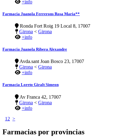
+info
Farmacia Juanola Ferrerons Rosa Maria**
Ronda Fort Roig 19 Local 8, 17007
Girona
<
Girona
+info
Farmacia Juanola Ribera Alexandre
Avda.sant Joan Bosco 23, 17007
Girona
<
Girona
+info
Farmacia Loreto Giralt Simeon
Av Franca 42, 17007
Girona
<
Girona
+info
1
2
>
Farmacias por provincias