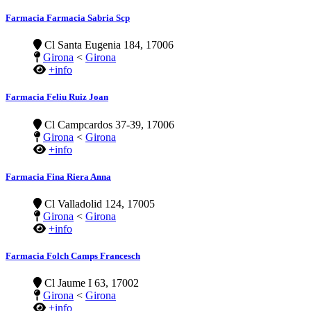
Farmacia Farmacia Sabria Scp
Cl Santa Eugenia 184, 17006
Girona
<
Girona
+info
Farmacia Feliu Ruiz Joan
Cl Campcardos 37-39, 17006
Girona
<
Girona
+info
Farmacia Fina Riera Anna
Cl Valladolid 124, 17005
Girona
<
Girona
+info
Farmacia Folch Camps Francesch
Cl Jaume I 63, 17002
Girona
<
Girona
+info