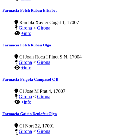
Farmacia Folch Rubau Elisabet
Rambla Xavier Cugat 1, 17007
Girona
<
Girona
+info
Farmacia Folch Rubau Olga
Cl Joan Roca I Pinet S N, 17004
Girona
<
Girona
+info
Farmacia Frigola Campasol C B
Cl Jose M Prat 4, 17007
Girona
<
Girona
+info
Farmacia Gairin Deulofeu Olga
Cl Nort 22, 17001
Girona
<
Girona