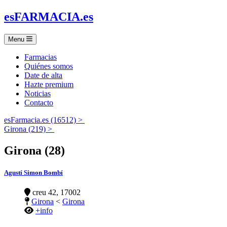
es
FARMACIA
.es
Menu
Farmacias
Quiénes somos
Date de alta
Hazte premium
Noticias
Contacto
esFarmacia.es (16512) >
Girona (219) >
Girona (28)
Agustí Simon Bombí
creu 42, 17002
Girona
<
Girona
+info