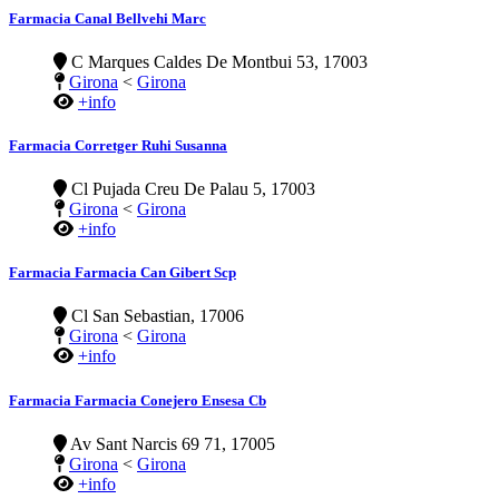
Farmacia Canal Bellvehi Marc
C Marques Caldes De Montbui 53, 17003
Girona
<
Girona
+info
Farmacia Corretger Ruhi Susanna
Cl Pujada Creu De Palau 5, 17003
Girona
<
Girona
+info
Farmacia Farmacia Can Gibert Scp
Cl San Sebastian, 17006
Girona
<
Girona
+info
Farmacia Farmacia Conejero Ensesa Cb
Av Sant Narcis 69 71, 17005
Girona
<
Girona
+info