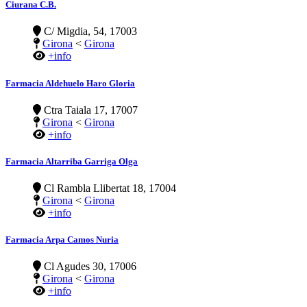
Ciurana C.B.
C/ Migdia, 54, 17003
Girona
<
Girona
+info
Farmacia Aldehuelo Haro Gloria
Ctra Taiala 17, 17007
Girona
<
Girona
+info
Farmacia Altarriba Garriga Olga
Cl Rambla Llibertat 18, 17004
Girona
<
Girona
+info
Farmacia Arpa Camos Nuria
Cl Agudes 30, 17006
Girona
<
Girona
+info