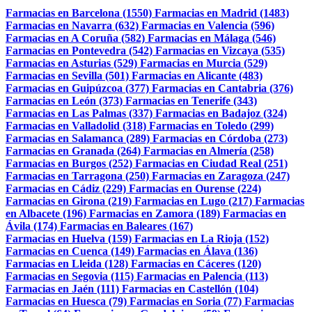
Farmacias en Barcelona (1550)
Farmacias en Madrid (1483)
Farmacias en Navarra (632)
Farmacias en Valencia (596)
Farmacias en A Coruña (582)
Farmacias en Málaga (546)
Farmacias en Pontevedra (542)
Farmacias en Vizcaya (535)
Farmacias en Asturias (529)
Farmacias en Murcia (529)
Farmacias en Sevilla (501)
Farmacias en Alicante (483)
Farmacias en Guipúzcoa (377)
Farmacias en Cantabria (376)
Farmacias en León (373)
Farmacias en Tenerife (343)
Farmacias en Las Palmas (337)
Farmacias en Badajoz (324)
Farmacias en Valladolid (318)
Farmacias en Toledo (299)
Farmacias en Salamanca (289)
Farmacias en Córdoba (273)
Farmacias en Granada (264)
Farmacias en Almería (258)
Farmacias en Burgos (252)
Farmacias en Ciudad Real (251)
Farmacias en Tarragona (250)
Farmacias en Zaragoza (247)
Farmacias en Cádiz (229)
Farmacias en Ourense (224)
Farmacias en Girona (219)
Farmacias en Lugo (217)
Farmacias
en Albacete (196)
Farmacias en Zamora (189)
Farmacias en
Ávila (174)
Farmacias en Baleares (167)
Farmacias en Huelva (159)
Farmacias en La Rioja (152)
Farmacias en Cuenca (149)
Farmacias en Álava (136)
Farmacias en Lleida (128)
Farmacias en Cáceres (120)
Farmacias en Segovia (115)
Farmacias en Palencia (113)
Farmacias en Jaén (111)
Farmacias en Castellón (104)
Farmacias en Huesca (79)
Farmacias en Soria (77)
Farmacias