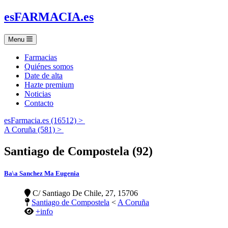
es
FARMACIA
.es
Menu
Farmacias
Quiénes somos
Date de alta
Hazte premium
Noticias
Contacto
esFarmacia.es (16512) >
A Coruña (581) >
Santiago de Compostela (92)
Ba\a Sanchez Ma Eugenia
C/ Santiago De Chile, 27, 15706
Santiago de Compostela
<
A Coruña
+info