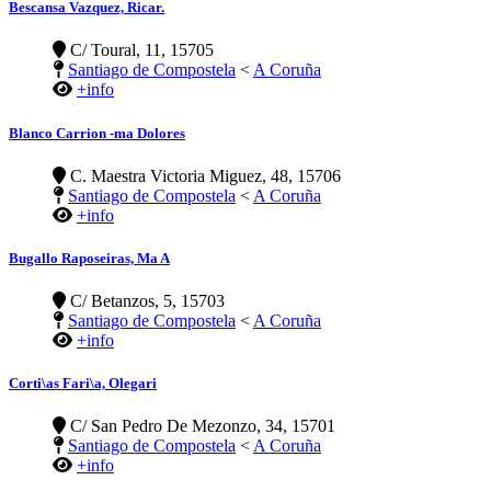
Bescansa Vazquez, Ricar.
C/ Toural, 11, 15705
Santiago de Compostela
<
A Coruña
+info
Blanco Carrion -ma Dolores
C. Maestra Victoria Miguez, 48, 15706
Santiago de Compostela
<
A Coruña
+info
Bugallo Raposeiras, Ma A
C/ Betanzos, 5, 15703
Santiago de Compostela
<
A Coruña
+info
Corti\as Fari\a, Olegari
C/ San Pedro De Mezonzo, 34, 15701
Santiago de Compostela
<
A Coruña
+info