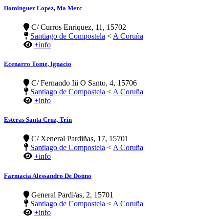
Dominguez Lopez, Ma Merc
C/ Curros Enriquez, 11, 15702
Santiago de Compostela
<
A Coruña
+info
Ecenarro Tome, Ignacio
C/ Fernando Iii O Santo, 4, 15706
Santiago de Compostela
<
A Coruña
+info
Esteras Santa Cruz, Trin
C/ Xeneral Pardiñas, 17, 15701
Santiago de Compostela
<
A Coruña
+info
Farmacia Alessandro De Donno
General Pardi/as, 2, 15701
Santiago de Compostela
<
A Coruña
+info