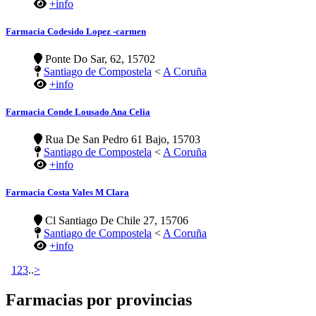
+info
Farmacia Codesido Lopez -carmen
Ponte Do Sar, 62, 15702
Santiago de Compostela
<
A Coruña
+info
Farmacia Conde Lousado Ana Celia
Rua De San Pedro 61 Bajo, 15703
Santiago de Compostela
<
A Coruña
+info
Farmacia Costa Vales M Clara
Cl Santiago De Chile 27, 15706
Santiago de Compostela
<
A Coruña
+info
1
2
3
..
>
Farmacias por provincias