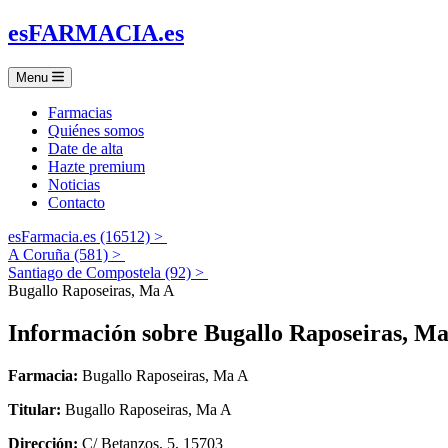
es
FARMACIA
.es
Menu
Farmacias
Quiénes somos
Date de alta
Hazte premium
Noticias
Contacto
esFarmacia.es (16512) >
A Coruña (581) >
Santiago de Compostela (92) >
Bugallo Raposeiras, Ma A
Información sobre
Bugallo Raposeiras, M
Farmacia:
Bugallo Raposeiras, Ma A
Titular:
Bugallo Raposeiras, Ma A
Dirección:
C/ Betanzos, 5, 15703