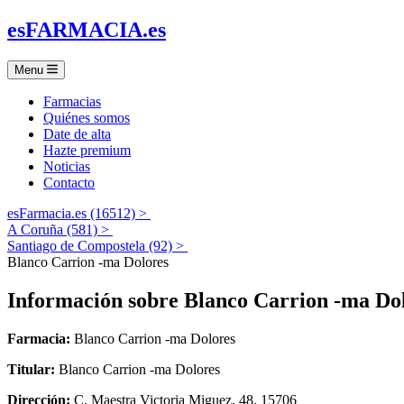
es
FARMACIA
.es
Menu
Farmacias
Quiénes somos
Date de alta
Hazte premium
Noticias
Contacto
esFarmacia.es (16512) >
A Coruña (581) >
Santiago de Compostela (92) >
Blanco Carrion -ma Dolores
Información sobre
Blanco Carrion -ma Do
Farmacia:
Blanco Carrion -ma Dolores
Titular:
Blanco Carrion -ma Dolores
Dirección:
C. Maestra Victoria Miguez, 48, 15706