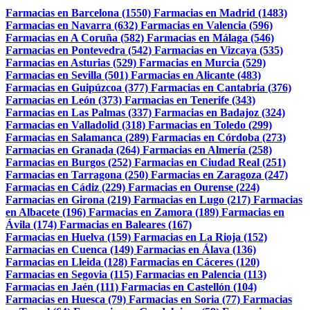
Farmacias en Barcelona (1550)
Farmacias en Madrid (1483)
Farmacias en Navarra (632)
Farmacias en Valencia (596)
Farmacias en A Coruña (582)
Farmacias en Málaga (546)
Farmacias en Pontevedra (542)
Farmacias en Vizcaya (535)
Farmacias en Asturias (529)
Farmacias en Murcia (529)
Farmacias en Sevilla (501)
Farmacias en Alicante (483)
Farmacias en Guipúzcoa (377)
Farmacias en Cantabria (376)
Farmacias en León (373)
Farmacias en Tenerife (343)
Farmacias en Las Palmas (337)
Farmacias en Badajoz (324)
Farmacias en Valladolid (318)
Farmacias en Toledo (299)
Farmacias en Salamanca (289)
Farmacias en Córdoba (273)
Farmacias en Granada (264)
Farmacias en Almería (258)
Farmacias en Burgos (252)
Farmacias en Ciudad Real (251)
Farmacias en Tarragona (250)
Farmacias en Zaragoza (247)
Farmacias en Cádiz (229)
Farmacias en Ourense (224)
Farmacias en Girona (219)
Farmacias en Lugo (217)
Farmacias
en Albacete (196)
Farmacias en Zamora (189)
Farmacias en
Ávila (174)
Farmacias en Baleares (167)
Farmacias en Huelva (159)
Farmacias en La Rioja (152)
Farmacias en Cuenca (149)
Farmacias en Álava (136)
Farmacias en Lleida (128)
Farmacias en Cáceres (120)
Farmacias en Segovia (115)
Farmacias en Palencia (113)
Farmacias en Jaén (111)
Farmacias en Castellón (104)
Farmacias en Huesca (79)
Farmacias en Soria (77)
Farmacias