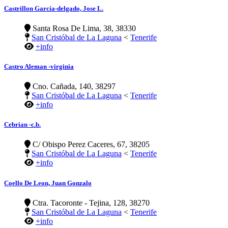
Castrillon Garcia-delgado, Jose L.
Santa Rosa De Lima, 38, 38330
San Cristóbal de La Laguna
<
Tenerife
+info
Castro Aleman -virginia
Cno. Cañada, 140, 38297
San Cristóbal de La Laguna
<
Tenerife
+info
Cebrian -c.b.
C/ Obispo Perez Caceres, 67, 38205
San Cristóbal de La Laguna
<
Tenerife
+info
Coello De Leon, Juan Gonzalo
Ctra. Tacoronte - Tejina, 128, 38270
San Cristóbal de La Laguna
<
Tenerife
+info