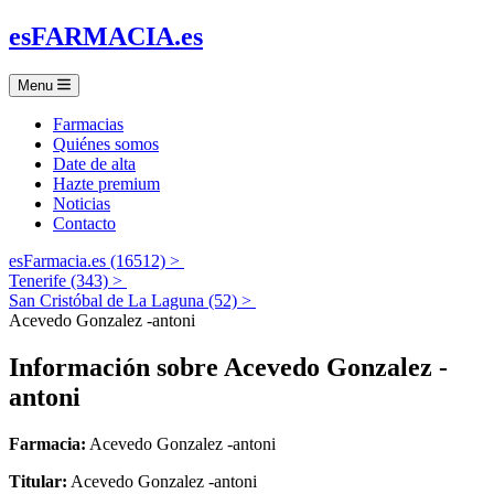
es
FARMACIA
.es
Menu
Farmacias
Quiénes somos
Date de alta
Hazte premium
Noticias
Contacto
esFarmacia.es (16512) >
Tenerife (343) >
San Cristóbal de La Laguna (52) >
Acevedo Gonzalez -antoni
Información sobre
Acevedo Gonzalez -
antoni
Farmacia:
Acevedo Gonzalez -antoni
Titular:
Acevedo Gonzalez -antoni