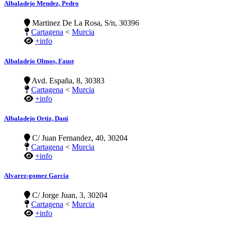
Albaladejo Mendez, Pedro
Martinez De La Rosa, S/n, 30396
Cartagena
<
Murcia
+info
Albaladejo Olmos, Faust
Avd. España, 8, 30383
Cartagena
<
Murcia
+info
Albaladejo Ortiz, Dani
C/ Juan Fernandez, 40, 30204
Cartagena
<
Murcia
+info
Alvarez-gomez Garcia
C/ Jorge Juan, 3, 30204
Cartagena
<
Murcia
+info