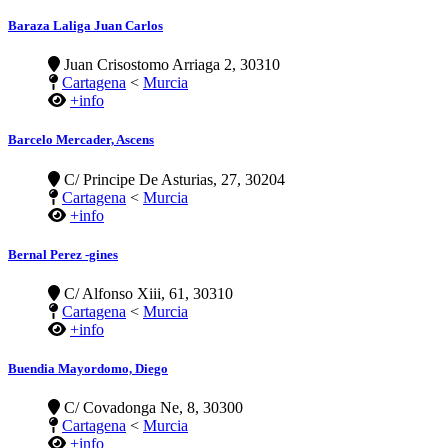
Baraza Laliga Juan Carlos
Juan Crisostomo Arriaga 2, 30310
Cartagena
<
Murcia
+info
Barcelo Mercader, Ascens
C/ Principe De Asturias, 27, 30204
Cartagena
<
Murcia
+info
Bernal Perez -gines
C/ Alfonso Xiii, 61, 30310
Cartagena
<
Murcia
+info
Buendia Mayordomo, Diego
C/ Covadonga Ne, 8, 30300
Cartagena
<
Murcia
+info