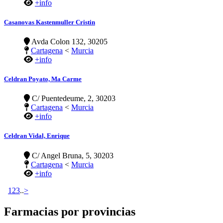
+info
Casanovas Kastenmuller Cristin
Avda Colon 132, 30205
Cartagena
<
Murcia
+info
Celdran Poyato, Ma Carme
C/ Puentedeume, 2, 30203
Cartagena
<
Murcia
+info
Celdran Vidal, Enrique
C/ Angel Bruna, 5, 30203
Cartagena
<
Murcia
+info
1
2
3
..
>
Farmacias por provincias