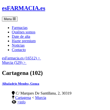
es
FARMACIA
.es
Menu
Farmacias
Quiénes somos
Date de alta
Hazte premium
Noticias
Contacto
esFarmacia.es (16512) >
Murcia (529) >
Cartagena (102)
Albaladejo Mendez, Gonza
C/ Marques De Santillana, 2, 30319
Cartagena
<
Murcia
+info