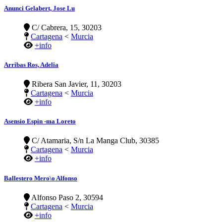
Anunci Gelabert, Jose Lu
C/ Cabrera, 15, 30203
Cartagena
<
Murcia
+info
Arribas Ros, Adelia
Ribera San Javier, 11, 30203
Cartagena
<
Murcia
+info
Asensio Espin -ma Loreto
C/ Atamaria, S/n La Manga Club, 30385
Cartagena
<
Murcia
+info
Ballestero Mero\o Alfonso
Alfonso Paso 2, 30594
Cartagena
<
Murcia
+info