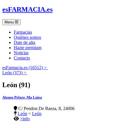
es
FARMACIA
.es
Menu
Farmacias
Quiénes somos
Date de alta
Hazte premium
Noticias
Contacto
esFarmacia.es (16512) >
León (373) >
León (91)
Alonso Pelaez, Ma Luisa
C/ Pendon De Baeza, 8, 24006
León
<
León
+info