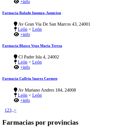
+info
Farmacia Balado Insunza, Asuncion
Av Gran Via De San Marcos 43, 24001
León
<
León
+info
Farmacia Blasco Vega Maria Teresa
Cl Padre Isla 4, 24002
León
<
León
+info
Farmacia Calleja Suarez Carmen
Av Mariano Andres 184, 24008
León
<
León
+info
1
2
3
..
>
Farmacias por provincias