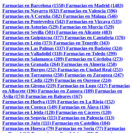
Farmacias en Barcelona (1550)
Farmacias en Madrid (1483)
Farmacias en Navarra (632)
Farmacias en Valencia (596)
Farmacias en A Coruña (582)
Farmacias en Málaga (546)
Farmacias en Pontevedra (542)
Farmacias en Vizcaya (535)
Farmacias en Asturias (529)
Farmacias en Murcia (529)
Farmacias en Sevilla (501)
Farmacias en Alicante (483)
Farmacias en Guipúzcoa (377)
Farmacias en Cantabria (376)
Farmacias en León (373)
Farmacias en Tenerife (343)
Farmacias en Las Palmas (337)
Farmacias en Badajoz (324)
Farmacias en Valladolid (318)
Farmacias en Toledo (299)
Farmacias en Salamanca (289)
Farmacias en Córdoba (273)
Farmacias en Granada (264)
Farmacias en Almería (258)
Farmacias en Burgos (252)
Farmacias en Ciudad Real (251)
Farmacias en Tarragona (250)
Farmacias en Zaragoza (247)
Farmacias en Cádiz (229)
Farmacias en Ourense (224)
Farmacias en Girona (219)
Farmacias en Lugo (217)
Farmacias
en Albacete (196)
Farmacias en Zamora (189)
Farmacias en
Ávila (174)
Farmacias en Baleares (167)
Farmacias en Huelva (159)
Farmacias en La Rioja (152)
Farmacias en Cuenca (149)
Farmacias en Álava (136)
Farmacias en Lleida (128)
Farmacias en Cáceres (120)
Farmacias en Segovia (115)
Farmacias en Palencia (113)
Farmacias en Jaén (111)
Farmacias en Castellón (104)
Farmacias en Huesca (79)
Farmacias en Soria (77)
Farmacias