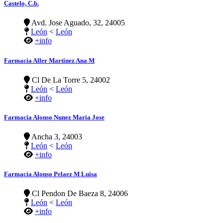
Castelo, C.b.
Avd. Jose Aguado, 32, 24005
León
<
León
+info
Farmacia Aller Martinez Ana M
Cl De La Torre 5, 24002
León
<
León
+info
Farmacia Alonso Nunez Maria Jose
Ancha 3, 24003
León
<
León
+info
Farmacia Alonso Pelaez M Luisa
Cl Pendon De Baeza 8, 24006
León
<
León
+info