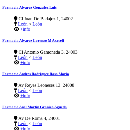
Farmacia Alvarez Gonzalez Luis
Cl Juan De Badajoz 1, 24002
León
<
León
+info
Farmacia Alvarez Lorenzo M Araceli
Cl Antonio Gamoneda 3, 24003
León
<
León
+info
Farmacia Andres Rodriguez Rosa Maria
Av Reyes Leoneses 13, 24008
León
<
León
+info
Farmacia Anel Martin Granizo Agueda
Av De Roma 4, 24001
León
<
León
+info