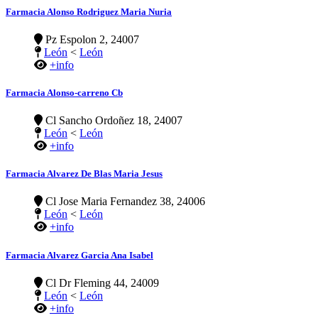
Farmacia Alonso Rodriguez Maria Nuria
Pz Espolon 2, 24007
León
<
León
+info
Farmacia Alonso-carreno Cb
Cl Sancho Ordoñez 18, 24007
León
<
León
+info
Farmacia Alvarez De Blas Maria Jesus
Cl Jose Maria Fernandez 38, 24006
León
<
León
+info
Farmacia Alvarez Garcia Ana Isabel
Cl Dr Fleming 44, 24009
León
<
León
+info