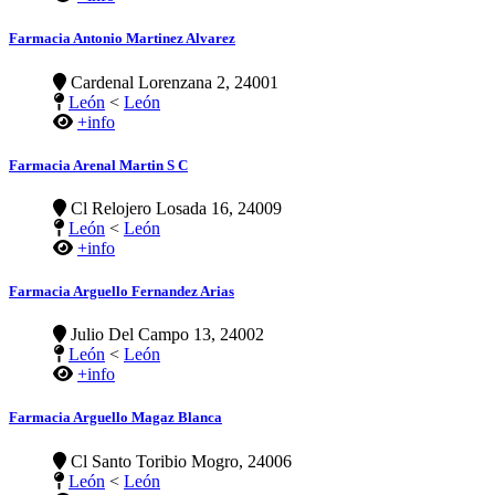
Farmacia Antonio Martinez Alvarez
Cardenal Lorenzana 2, 24001
León
<
León
+info
Farmacia Arenal Martin S C
Cl Relojero Losada 16, 24009
León
<
León
+info
Farmacia Arguello Fernandez Arias
Julio Del Campo 13, 24002
León
<
León
+info
Farmacia Arguello Magaz Blanca
Cl Santo Toribio Mogro, 24006
León
<
León