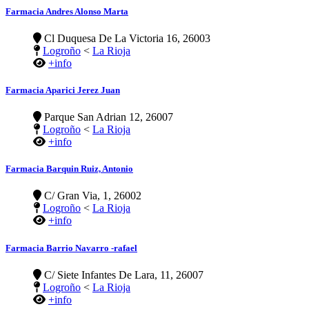
Farmacia Andres Alonso Marta
Cl Duquesa De La Victoria 16, 26003
Logroño
<
La Rioja
+info
Farmacia Aparici Jerez Juan
Parque San Adrian 12, 26007
Logroño
<
La Rioja
+info
Farmacia Barquin Ruiz, Antonio
C/ Gran Via, 1, 26002
Logroño
<
La Rioja
+info
Farmacia Barrio Navarro -rafael
C/ Siete Infantes De Lara, 11, 26007
Logroño
<
La Rioja
+info