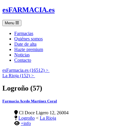
es
FARMACIA
.es
Menu
Farmacias
Quiénes somos
Date de alta
Hazte premium
Noticias
Contacto
esFarmacia.es (16512) >
La Rioja (152) >
Logroño (57)
Farmacia Acedo Martinez Coral
Cl Doce Ligero 12, 26004
Logroño
<
La Rioja
+info