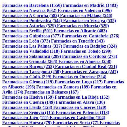
Farmacias en Barcelona (1550)
Farmacias en Madrid (1483)
Farmacias en Navarra (632)
Farmacias en Valencia (596)
Farmacias en A Coruña (582)
Farmacias en Málaga (546)
Farmacias en Pontevedra (542)
Farmacias en Vizcaya (535)
Farmacias en Asturias (529)
Farmacias en Murcia (529)
Farmacias en Sevilla (501)
Farmacias en Alicante (483)
Farmacias en Guipúzcoa (377)
Farmacias en Cantabria (376)
Farmacias en León (373)
Farmacias en Tenerife (343)
Farmacias en Las Palmas (337)
Farmacias en Badajoz (324)
Farmacias en Valladolid (318)
Farmacias en Toledo (299)
Farmacias en Salamanca (289)
Farmacias en Córdoba (273)
Farmacias en Granada (264)
Farmacias en Almería (258)
Farmacias en Burgos (252)
Farmacias en Ciudad Real (251)
Farmacias en Tarragona (250)
Farmacias en Zaragoza (247)
Farmacias en Cádiz (229)
Farmacias en Ourense (224)
Farmacias en Girona (219)
Farmacias en Lugo (217)
Farmacias
en Albacete (196)
Farmacias en Zamora (189)
Farmacias en
Ávila (174)
Farmacias en Baleares (167)
Farmacias en Huelva (159)
Farmacias en La Rioja (152)
Farmacias en Cuenca (149)
Farmacias en Álava (136)
Farmacias en Lleida (128)
Farmacias en Cáceres (120)
Farmacias en Segovia (115)
Farmacias en Palencia (113)
Farmacias en Jaén (111)
Farmacias en Castellón (104)
Farmacias en Huesca (79)
Farmacias en Soria (77)
Farmacias