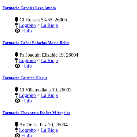
Farmacia Canales Leza Amaia
Cl Huesca 53-55, 26005
Logroño
<
La Rioja
+info
Farmacia Cañas Palacios Maria Belen
Pz Joaquin Elizalde 19, 26004
Logroño
<
La Rioja
+info
Farmacia Carmen Hierro
Cl Villamediana 19, 26003
Logroño
<
La Rioja
+info
Farmacia Chavarria Ibañez M Angeles
Av De La Paz 70, 26004
Logroño
<
La Rioja
+info