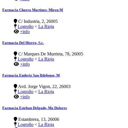
Farmacia Chorro Martinez, Miren M
C/ Industria, 2, 26005
Logroño
<
La Rioja
+info
Farmacia Del Hierro, S.c.
C/ Marques De Murrieta, 78, 26005
Logroño
<
La Rioja
+info
Farmacia Enderiz San Ildefonso, M
Avd. Jorge Vigon, 22, 26003
Logroño
<
La Rioja
+info
Farmacia Esteban Delgado, Ma Dolores
Estambrera, 13, 26006
Logroño
<
La Rioja