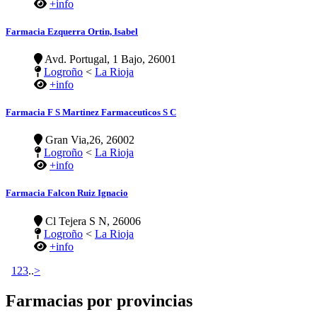
+info
Farmacia Ezquerra Ortin, Isabel
Avd. Portugal, 1 Bajo, 26001
Logroño
<
La Rioja
+info
Farmacia F S Martinez Farmaceuticos S C
Gran Via,26, 26002
Logroño
<
La Rioja
+info
Farmacia Falcon Ruiz Ignacio
Cl Tejera S N, 26006
Logroño
<
La Rioja
+info
1
2
3
..
>
Farmacias por provincias