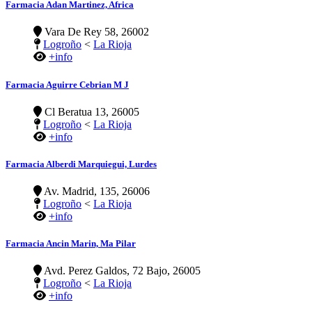
Farmacia Adan Martinez, Africa
Vara De Rey 58, 26002
Logroño
<
La Rioja
+info
Farmacia Aguirre Cebrian M J
Cl Beratua 13, 26005
Logroño
<
La Rioja
+info
Farmacia Alberdi Marquiegui, Lurdes
Av. Madrid, 135, 26006
Logroño
<
La Rioja
+info
Farmacia Ancin Marin, Ma Pilar
Avd. Perez Galdos, 72 Bajo, 26005
Logroño
<
La Rioja
+info