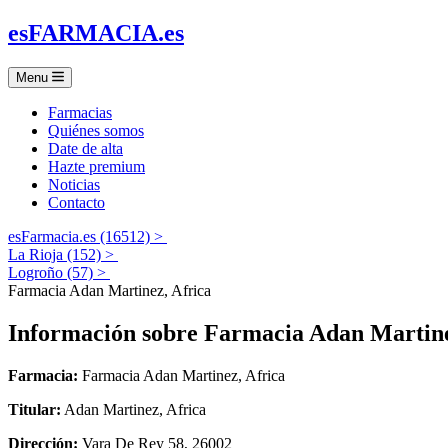
es
FARMACIA
.es
Menu
Farmacias
Quiénes somos
Date de alta
Hazte premium
Noticias
Contacto
esFarmacia.es (16512) >
La Rioja (152) >
Logroño (57) >
Farmacia Adan Martinez, Africa
Información sobre
Farmacia Adan Martine
Farmacia:
Farmacia Adan Martinez, Africa
Titular:
Adan Martinez, Africa
Dirección:
Vara De Rey 58, 26002