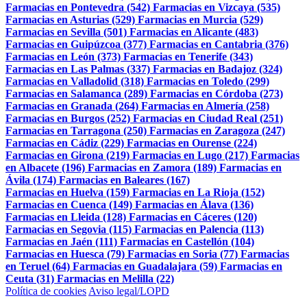
Farmacias en Pontevedra (542)
Farmacias en Vizcaya (535)
Farmacias en Asturias (529)
Farmacias en Murcia (529)
Farmacias en Sevilla (501)
Farmacias en Alicante (483)
Farmacias en Guipúzcoa (377)
Farmacias en Cantabria (376)
Farmacias en León (373)
Farmacias en Tenerife (343)
Farmacias en Las Palmas (337)
Farmacias en Badajoz (324)
Farmacias en Valladolid (318)
Farmacias en Toledo (299)
Farmacias en Salamanca (289)
Farmacias en Córdoba (273)
Farmacias en Granada (264)
Farmacias en Almería (258)
Farmacias en Burgos (252)
Farmacias en Ciudad Real (251)
Farmacias en Tarragona (250)
Farmacias en Zaragoza (247)
Farmacias en Cádiz (229)
Farmacias en Ourense (224)
Farmacias en Girona (219)
Farmacias en Lugo (217)
Farmacias
en Albacete (196)
Farmacias en Zamora (189)
Farmacias en
Ávila (174)
Farmacias en Baleares (167)
Farmacias en Huelva (159)
Farmacias en La Rioja (152)
Farmacias en Cuenca (149)
Farmacias en Álava (136)
Farmacias en Lleida (128)
Farmacias en Cáceres (120)
Farmacias en Segovia (115)
Farmacias en Palencia (113)
Farmacias en Jaén (111)
Farmacias en Castellón (104)
Farmacias en Huesca (79)
Farmacias en Soria (77)
Farmacias
en Teruel (64)
Farmacias en Guadalajara (59)
Farmacias en
Ceuta (31)
Farmacias en Melilla (22)
Política de cookies
Aviso legal/LOPD