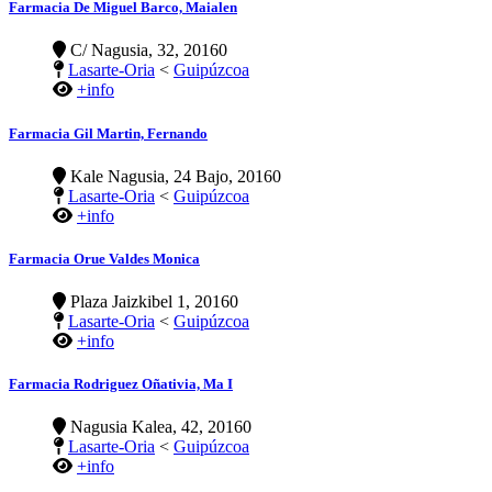
Farmacia De Miguel Barco, Maialen
C/ Nagusia, 32, 20160
Lasarte-Oria
<
Guipúzcoa
+info
Farmacia Gil Martin, Fernando
Kale Nagusia, 24 Bajo, 20160
Lasarte-Oria
<
Guipúzcoa
+info
Farmacia Orue Valdes Monica
Plaza Jaizkibel 1, 20160
Lasarte-Oria
<
Guipúzcoa
+info
Farmacia Rodriguez Oñativia, Ma I
Nagusia Kalea, 42, 20160
Lasarte-Oria
<
Guipúzcoa
+info