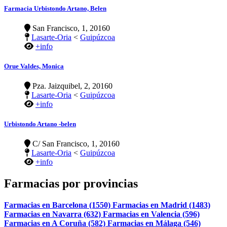
Farmacia Urbistondo Artano, Belen
San Francisco, 1, 20160
Lasarte-Oria
<
Guipúzcoa
+info
Orue Valdes, Monica
Pza. Jaizquibel, 2, 20160
Lasarte-Oria
<
Guipúzcoa
+info
Urbistondo Artano -belen
C/ San Francisco, 1, 20160
Lasarte-Oria
<
Guipúzcoa
+info
Farmacias por provincias
Farmacias en Barcelona (1550)
Farmacias en Madrid (1483)
Farmacias en Navarra (632)
Farmacias en Valencia (596)
Farmacias en A Coruña (582)
Farmacias en Málaga (546)