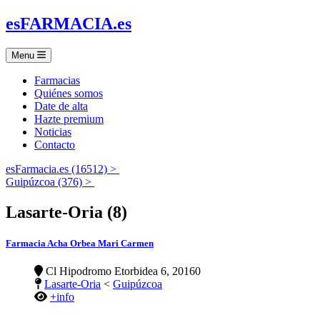
es
FARMACIA
.es
Menu
Farmacias
Quiénes somos
Date de alta
Hazte premium
Noticias
Contacto
esFarmacia.es (16512) >
Guipúzcoa (376) >
Lasarte-Oria (8)
Farmacia Acha Orbea Mari Carmen
Cl Hipodromo Etorbidea 6, 20160
Lasarte-Oria
<
Guipúzcoa
+info