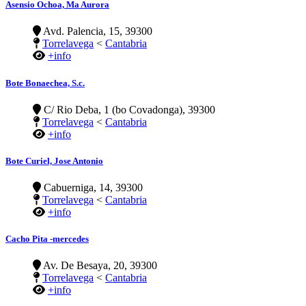
Asensio Ochoa, Ma Aurora
Avd. Palencia, 15, 39300
Torrelavega
<
Cantabria
+info
Bote Bonaechea, S.c.
C/ Rio Deba, 1 (bo Covadonga), 39300
Torrelavega
<
Cantabria
+info
Bote Curiel, Jose Antonio
Cabuerniga, 14, 39300
Torrelavega
<
Cantabria
+info
Cacho Pita -mercedes
Av. De Besaya, 20, 39300
Torrelavega
<
Cantabria
+info