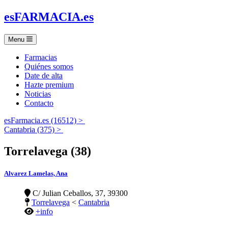
es
FARMACIA
.es
Menu
Farmacias
Quiénes somos
Date de alta
Hazte premium
Noticias
Contacto
esFarmacia.es (16512) >
Cantabria (375) >
Torrelavega (38)
Alvarez Lamelas, Ana
C/ Julian Ceballos, 37, 39300
Torrelavega
<
Cantabria
+info