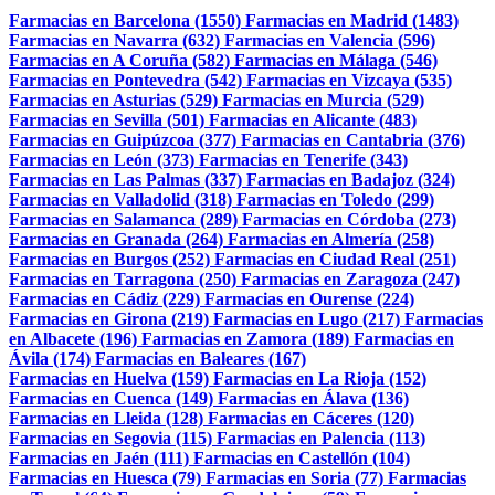
Farmacias en Barcelona (1550)
Farmacias en Madrid (1483)
Farmacias en Navarra (632)
Farmacias en Valencia (596)
Farmacias en A Coruña (582)
Farmacias en Málaga (546)
Farmacias en Pontevedra (542)
Farmacias en Vizcaya (535)
Farmacias en Asturias (529)
Farmacias en Murcia (529)
Farmacias en Sevilla (501)
Farmacias en Alicante (483)
Farmacias en Guipúzcoa (377)
Farmacias en Cantabria (376)
Farmacias en León (373)
Farmacias en Tenerife (343)
Farmacias en Las Palmas (337)
Farmacias en Badajoz (324)
Farmacias en Valladolid (318)
Farmacias en Toledo (299)
Farmacias en Salamanca (289)
Farmacias en Córdoba (273)
Farmacias en Granada (264)
Farmacias en Almería (258)
Farmacias en Burgos (252)
Farmacias en Ciudad Real (251)
Farmacias en Tarragona (250)
Farmacias en Zaragoza (247)
Farmacias en Cádiz (229)
Farmacias en Ourense (224)
Farmacias en Girona (219)
Farmacias en Lugo (217)
Farmacias
en Albacete (196)
Farmacias en Zamora (189)
Farmacias en
Ávila (174)
Farmacias en Baleares (167)
Farmacias en Huelva (159)
Farmacias en La Rioja (152)
Farmacias en Cuenca (149)
Farmacias en Álava (136)
Farmacias en Lleida (128)
Farmacias en Cáceres (120)
Farmacias en Segovia (115)
Farmacias en Palencia (113)
Farmacias en Jaén (111)
Farmacias en Castellón (104)
Farmacias en Huesca (79)
Farmacias en Soria (77)
Farmacias