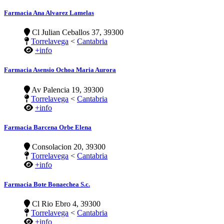
Farmacia Ana Alvarez Lamelas
Cl Julian Ceballos 37, 39300
Torrelavega
<
Cantabria
+info
Farmacia Asensio Ochoa Maria Aurora
Av Palencia 19, 39300
Torrelavega
<
Cantabria
+info
Farmacia Barcena Orbe Elena
Consolacion 20, 39300
Torrelavega
<
Cantabria
+info
Farmacia Bote Bonaechea S.c.
Cl Rio Ebro 4, 39300
Torrelavega
<
Cantabria
+info