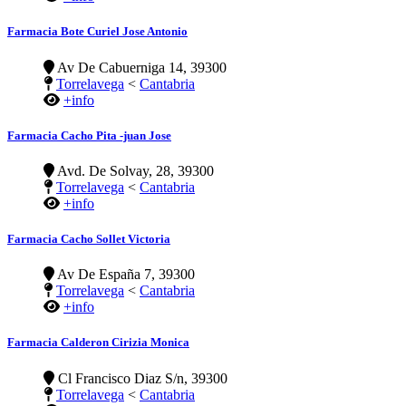
Farmacia Bote Curiel Jose Antonio
Av De Cabuerniga 14, 39300
Torrelavega
<
Cantabria
+info
Farmacia Cacho Pita -juan Jose
Avd. De Solvay, 28, 39300
Torrelavega
<
Cantabria
+info
Farmacia Cacho Sollet Victoria
Av De España 7, 39300
Torrelavega
<
Cantabria
+info
Farmacia Calderon Cirizia Monica
Cl Francisco Diaz S/n, 39300
Torrelavega
<
Cantabria