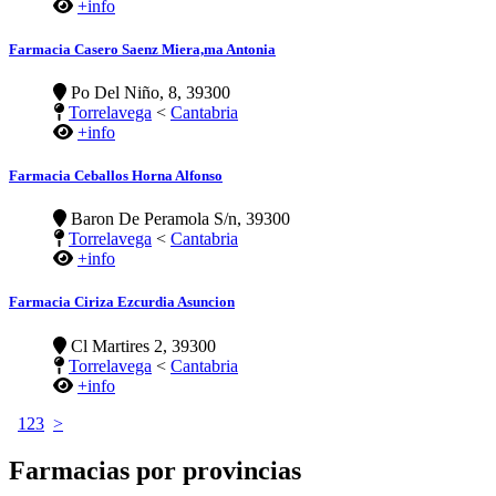
+info
Farmacia Casero Saenz Miera,ma Antonia
Po Del Niño, 8, 39300
Torrelavega
<
Cantabria
+info
Farmacia Ceballos Horna Alfonso
Baron De Peramola S/n, 39300
Torrelavega
<
Cantabria
+info
Farmacia Ciriza Ezcurdia Asuncion
Cl Martires 2, 39300
Torrelavega
<
Cantabria
+info
1
2
3
>
Farmacias por provincias