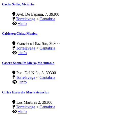
Cacho Sollet, Victoria
Avd. De España, 7, 39300
Torrelavega
<
Cantabria
+info
Calderon Ciriza Monica
Francisco Diaz S/n, 39300
Torrelavega
<
Cantabria
+info
Casero Saenz De Miera, Ma Antonia
Pso. Del Niño, 8, 39300
Torrelavega
<
Cantabria
+info
Ciriza Ezcurdia Maria Asuncion
Los Martires 2, 39300
Torrelavega
<
Cantabria
+info