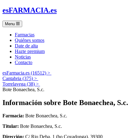
es
FARMACIA
.es
Menu
Farmacias
Quiénes somos
Date de alta
Hazte premium
Noticias
Contacto
esFarmacia.es (16512) >
Cantabria (375) >
Torrelavega (38) >
Bote Bonaechea, S.c.
Información sobre
Bote Bonaechea, S.c.
Farmacia:
Bote Bonaechea, S.c.
Titular:
Bote Bonaechea, S.c.
Dirección:
C/ Rio Deba, 1 (bo Covadonga), 39300