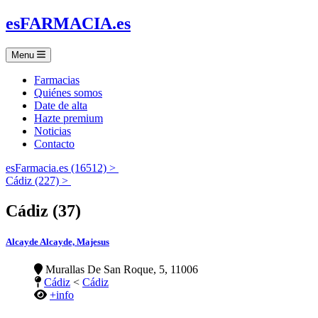
es
FARMACIA
.es
Menu
Farmacias
Quiénes somos
Date de alta
Hazte premium
Noticias
Contacto
esFarmacia.es (16512) >
Cádiz (227) >
Cádiz (37)
Alcayde Alcayde, Majesus
Murallas De San Roque, 5, 11006
Cádiz
<
Cádiz
+info