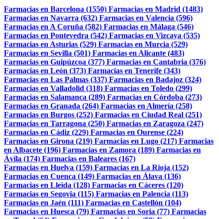
Farmacias en Barcelona (1550)
Farmacias en Madrid (1483)
Farmacias en Navarra (632)
Farmacias en Valencia (596)
Farmacias en A Coruña (582)
Farmacias en Málaga (546)
Farmacias en Pontevedra (542)
Farmacias en Vizcaya (535)
Farmacias en Asturias (529)
Farmacias en Murcia (529)
Farmacias en Sevilla (501)
Farmacias en Alicante (483)
Farmacias en Guipúzcoa (377)
Farmacias en Cantabria (376)
Farmacias en León (373)
Farmacias en Tenerife (343)
Farmacias en Las Palmas (337)
Farmacias en Badajoz (324)
Farmacias en Valladolid (318)
Farmacias en Toledo (299)
Farmacias en Salamanca (289)
Farmacias en Córdoba (273)
Farmacias en Granada (264)
Farmacias en Almería (258)
Farmacias en Burgos (252)
Farmacias en Ciudad Real (251)
Farmacias en Tarragona (250)
Farmacias en Zaragoza (247)
Farmacias en Cádiz (229)
Farmacias en Ourense (224)
Farmacias en Girona (219)
Farmacias en Lugo (217)
Farmacias
en Albacete (196)
Farmacias en Zamora (189)
Farmacias en
Ávila (174)
Farmacias en Baleares (167)
Farmacias en Huelva (159)
Farmacias en La Rioja (152)
Farmacias en Cuenca (149)
Farmacias en Álava (136)
Farmacias en Lleida (128)
Farmacias en Cáceres (120)
Farmacias en Segovia (115)
Farmacias en Palencia (113)
Farmacias en Jaén (111)
Farmacias en Castellón (104)
Farmacias en Huesca (79)
Farmacias en Soria (77)
Farmacias