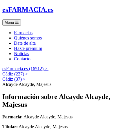
es
FARMACIA
.es
Menu
Farmacias
Quiénes somos
Date de alta
Hazte premium
Noticias
Contacto
esFarmacia.es (16512) >
Cádiz (227) >
Cádiz (37) >
Alcayde Alcayde, Majesus
Información sobre
Alcayde Alcayde,
Majesus
Farmacia:
Alcayde Alcayde, Majesus
Titular:
Alcayde Alcayde, Majesus