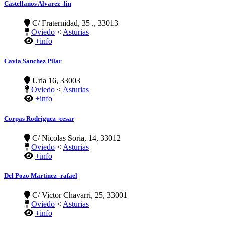
Castellanos Alvarez -lin
C/ Fraternidad, 35 ., 33013
Oviedo
<
Asturias
+info
Cavia Sanchez Pilar
Uria 16, 33003
Oviedo
<
Asturias
+info
Corpas Rodriguez -cesar
C/ Nicolas Soria, 14, 33012
Oviedo
<
Asturias
+info
Del Pozo Martinez -rafael
C/ Victor Chavarri, 25, 33001
Oviedo
<
Asturias
+info