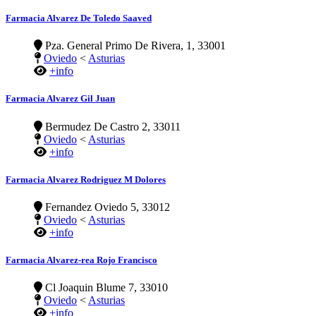
Farmacia Alvarez De Toledo Saaved
Pza. General Primo De Rivera, 1, 33001
Oviedo
<
Asturias
+info
Farmacia Alvarez Gil Juan
Bermudez De Castro 2, 33011
Oviedo
<
Asturias
+info
Farmacia Alvarez Rodriguez M Dolores
Fernandez Oviedo 5, 33012
Oviedo
<
Asturias
+info
Farmacia Alvarez-rea Rojo Francisco
Cl Joaquin Blume 7, 33010
Oviedo
<
Asturias
+info