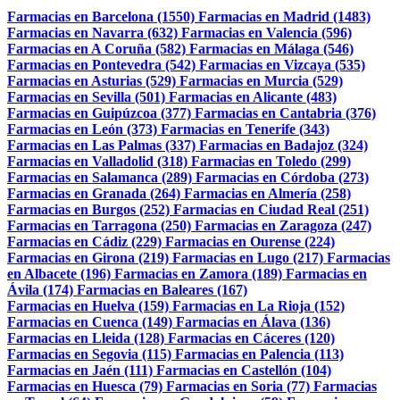
Farmacias en Barcelona (1550)
Farmacias en Madrid (1483)
Farmacias en Navarra (632)
Farmacias en Valencia (596)
Farmacias en A Coruña (582)
Farmacias en Málaga (546)
Farmacias en Pontevedra (542)
Farmacias en Vizcaya (535)
Farmacias en Asturias (529)
Farmacias en Murcia (529)
Farmacias en Sevilla (501)
Farmacias en Alicante (483)
Farmacias en Guipúzcoa (377)
Farmacias en Cantabria (376)
Farmacias en León (373)
Farmacias en Tenerife (343)
Farmacias en Las Palmas (337)
Farmacias en Badajoz (324)
Farmacias en Valladolid (318)
Farmacias en Toledo (299)
Farmacias en Salamanca (289)
Farmacias en Córdoba (273)
Farmacias en Granada (264)
Farmacias en Almería (258)
Farmacias en Burgos (252)
Farmacias en Ciudad Real (251)
Farmacias en Tarragona (250)
Farmacias en Zaragoza (247)
Farmacias en Cádiz (229)
Farmacias en Ourense (224)
Farmacias en Girona (219)
Farmacias en Lugo (217)
Farmacias
en Albacete (196)
Farmacias en Zamora (189)
Farmacias en
Ávila (174)
Farmacias en Baleares (167)
Farmacias en Huelva (159)
Farmacias en La Rioja (152)
Farmacias en Cuenca (149)
Farmacias en Álava (136)
Farmacias en Lleida (128)
Farmacias en Cáceres (120)
Farmacias en Segovia (115)
Farmacias en Palencia (113)
Farmacias en Jaén (111)
Farmacias en Castellón (104)
Farmacias en Huesca (79)
Farmacias en Soria (77)
Farmacias