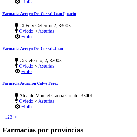
+info
Farmacia Arroyo Del Corral Juan Ignacio
Cl Fray Ceferino 2, 33003
Oviedo
<
Asturias
+info
Farmacia Arroyo Del Corral, Juan
C/ Ceferino, 2, 33003
Oviedo
<
Asturias
+info
Farmacia Asuncion Calvo Perez
Alcalde Manuel Garcia Conde, 33001
Oviedo
<
Asturias
+info
1
2
3
..
>
Farmacias por provincias