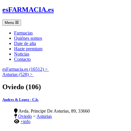
es
FARMACIA
.es
Menu
Farmacias
Quiénes somos
Date de alta
Hazte premium
Noticias
Contacto
esFarmacia.es (16512) >
Asturias (528) >
Oviedo (106)
Andres & Lopez - C.b.
Avda. Principe De Asturias, 89, 33660
Oviedo
<
Asturias
+info