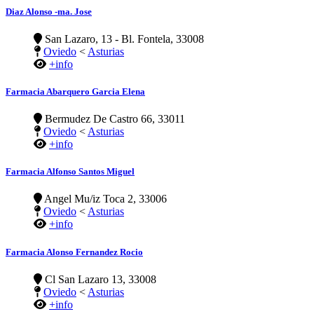
Diaz Alonso -ma. Jose
San Lazaro, 13 - Bl. Fontela, 33008
Oviedo
<
Asturias
+info
Farmacia Abarquero Garcia Elena
Bermudez De Castro 66, 33011
Oviedo
<
Asturias
+info
Farmacia Alfonso Santos Miguel
Angel Mu/iz Toca 2, 33006
Oviedo
<
Asturias
+info
Farmacia Alonso Fernandez Rocio
Cl San Lazaro 13, 33008
Oviedo
<
Asturias
+info