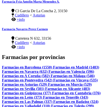
Farmacia Fcia Antolin Marta Menendez A.
Cl Garcia De La Concha 2, 33150
Cudillero
<
Asturias
+info
Farmacia Navarro Perez Carmen
Carretera N 632, 33156
Cudillero
<
Asturias
+info
Farmacias por provincias
Farmacias en Barcelona (1550)
Farmacias en Madrid (1483)
Farmacias en Navarra (632)
Farmacias en Valencia (596)
Farmacias en A Coruña (582)
Farmacias en Málaga (546)
Farmacias en Pontevedra (542)
Farmacias en Vizcaya (535)
Farmacias en Asturias (529)
Farmacias en Murcia (529)
Farmacias en Sevilla (501)
Farmacias en Alicante (483)
Farmacias en Guipúzcoa (377)
Farmacias en Cantabria (376)
Farmacias en León (373)
Farmacias en Tenerife (343)
Farmacias en Las Palmas (337)
Farmacias en Badajoz (324)
Farmacias en Valladolid (318)
Farmacias en Toledo (299)