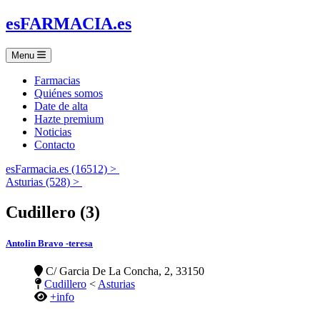
es
FARMACIA
.es
Menu
Farmacias
Quiénes somos
Date de alta
Hazte premium
Noticias
Contacto
esFarmacia.es (16512) >
Asturias (528) >
Cudillero (3)
Antolin Bravo -teresa
C/ Garcia De La Concha, 2, 33150
Cudillero
<
Asturias
+info