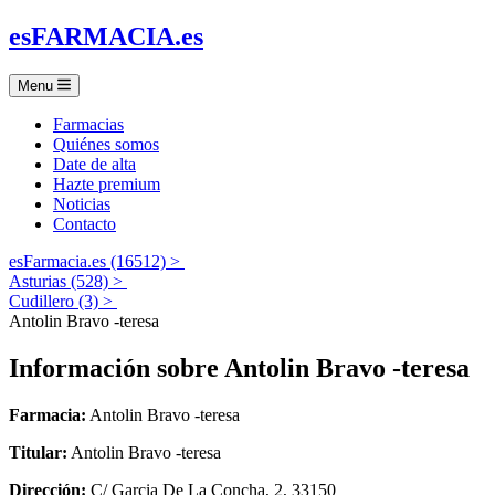
es
FARMACIA
.es
Menu
Farmacias
Quiénes somos
Date de alta
Hazte premium
Noticias
Contacto
esFarmacia.es (16512) >
Asturias (528) >
Cudillero (3) >
Antolin Bravo -teresa
Información sobre
Antolin Bravo -teresa
Farmacia:
Antolin Bravo -teresa
Titular:
Antolin Bravo -teresa
Dirección:
C/ Garcia De La Concha, 2, 33150