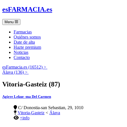
es
FARMACIA
.es
Menu
Farmacias
Quiénes somos
Date de alta
Hazte premium
Noticias
Contacto
esFarmacia.es (16512) >
Álava (136) >
Vitoria-Gasteiz (87)
Agirre Lekue -ma Del Carmen
C/ Donostia-san Sebastian, 29, 1010
Vitoria-Gasteiz
<
Álava
+info