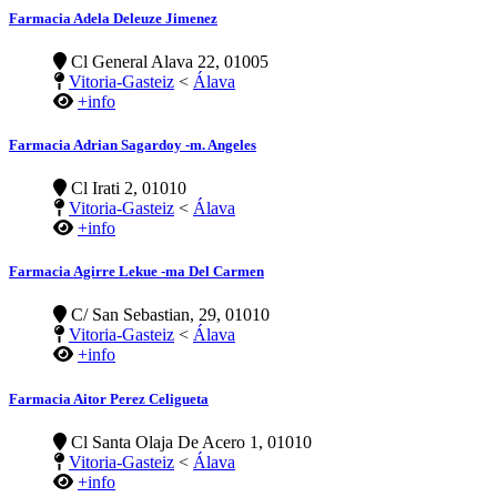
Farmacia Adela Deleuze Jimenez
Cl General Alava 22, 01005
Vitoria-Gasteiz
<
Álava
+info
Farmacia Adrian Sagardoy -m. Angeles
Cl Irati 2, 01010
Vitoria-Gasteiz
<
Álava
+info
Farmacia Agirre Lekue -ma Del Carmen
C/ San Sebastian, 29, 01010
Vitoria-Gasteiz
<
Álava
+info
Farmacia Aitor Perez Celigueta
Cl Santa Olaja De Acero 1, 01010
Vitoria-Gasteiz
<
Álava
+info