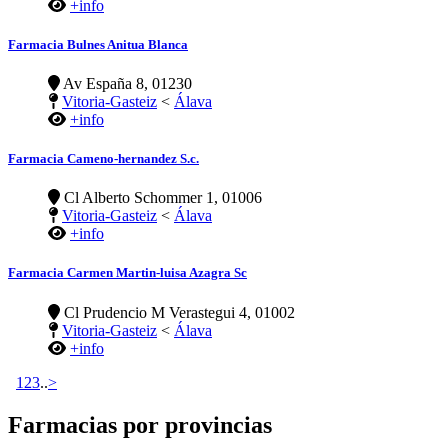
+info
Farmacia Bulnes Anitua Blanca
Av España 8, 01230
Vitoria-Gasteiz
<
Álava
+info
Farmacia Cameno-hernandez S.c.
Cl Alberto Schommer 1, 01006
Vitoria-Gasteiz
<
Álava
+info
Farmacia Carmen Martin-luisa Azagra Sc
Cl Prudencio M Verastegui 4, 01002
Vitoria-Gasteiz
<
Álava
+info
1
2
3
..
>
Farmacias por provincias