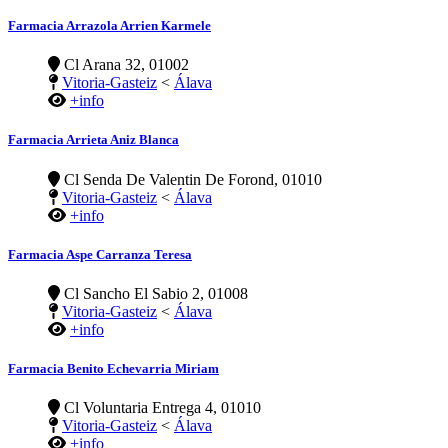
Farmacia Arrazola Arrien Karmele
Cl Arana 32, 01002
Vitoria-Gasteiz
<
Álava
+info
Farmacia Arrieta Aniz Blanca
Cl Senda De Valentin De Forond, 01010
Vitoria-Gasteiz
<
Álava
+info
Farmacia Aspe Carranza Teresa
Cl Sancho El Sabio 2, 01008
Vitoria-Gasteiz
<
Álava
+info
Farmacia Benito Echevarria Miriam
Cl Voluntaria Entrega 4, 01010
Vitoria-Gasteiz
<
Álava
+info