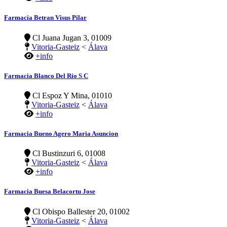
Farmacia Betran Visus Pilar
Cl Juana Jugan 3, 01009
Vitoria-Gasteiz
<
Álava
+info
Farmacia Blanco Del Rio S C
Cl Espoz Y Mina, 01010
Vitoria-Gasteiz
<
Álava
+info
Farmacia Bueno Agero Maria Asuncion
Cl Bustinzuri 6, 01008
Vitoria-Gasteiz
<
Álava
+info
Farmacia Buesa Belacortu Jose
Cl Obispo Ballester 20, 01002
Vitoria-Gasteiz
<
Álava