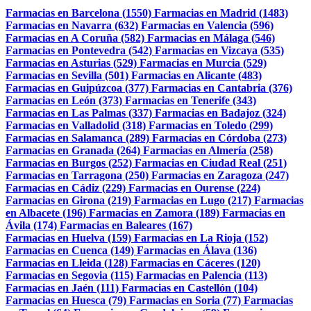
Farmacias en Barcelona (1550)
Farmacias en Madrid (1483)
Farmacias en Navarra (632)
Farmacias en Valencia (596)
Farmacias en A Coruña (582)
Farmacias en Málaga (546)
Farmacias en Pontevedra (542)
Farmacias en Vizcaya (535)
Farmacias en Asturias (529)
Farmacias en Murcia (529)
Farmacias en Sevilla (501)
Farmacias en Alicante (483)
Farmacias en Guipúzcoa (377)
Farmacias en Cantabria (376)
Farmacias en León (373)
Farmacias en Tenerife (343)
Farmacias en Las Palmas (337)
Farmacias en Badajoz (324)
Farmacias en Valladolid (318)
Farmacias en Toledo (299)
Farmacias en Salamanca (289)
Farmacias en Córdoba (273)
Farmacias en Granada (264)
Farmacias en Almería (258)
Farmacias en Burgos (252)
Farmacias en Ciudad Real (251)
Farmacias en Tarragona (250)
Farmacias en Zaragoza (247)
Farmacias en Cádiz (229)
Farmacias en Ourense (224)
Farmacias en Girona (219)
Farmacias en Lugo (217)
Farmacias
en Albacete (196)
Farmacias en Zamora (189)
Farmacias en
Ávila (174)
Farmacias en Baleares (167)
Farmacias en Huelva (159)
Farmacias en La Rioja (152)
Farmacias en Cuenca (149)
Farmacias en Álava (136)
Farmacias en Lleida (128)
Farmacias en Cáceres (120)
Farmacias en Segovia (115)
Farmacias en Palencia (113)
Farmacias en Jaén (111)
Farmacias en Castellón (104)
Farmacias en Huesca (79)
Farmacias en Soria (77)
Farmacias