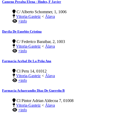
Cameno Peralta Elena - Hndez, F Javier
C/ Alberto Schommer, 1, 1006
Vitoria-Gasteiz
<
Álava
+info
Davila De Eusebio Cristina
C/ Federico Baraibar, 2, 1003
Vitoria-Gasteiz
<
Álava
+info
Farmacia Acebal De La Peña Ana
Cl Peru 14, 01012
Vitoria-Gasteiz
<
Álava
+info
Farmacia Achaerandio Diaz De Guereñu B
Cl Pintor Adrian Aldecoa 7, 01008
Vitoria-Gasteiz
<
Álava
+info