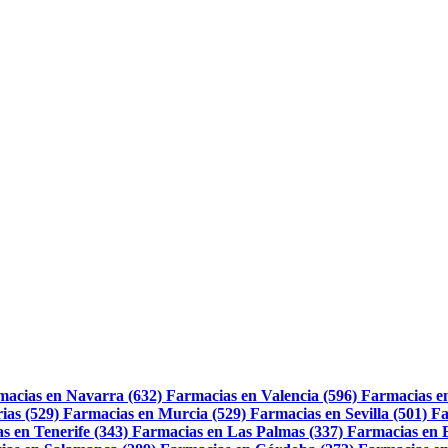
macias en Navarra (632)
Farmacias en Valencia (596)
Farmacias e
ias (529)
Farmacias en Murcia (529)
Farmacias en Sevilla (501)
Fa
s en Tenerife (343)
Farmacias en Las Palmas (337)
Farmacias en 