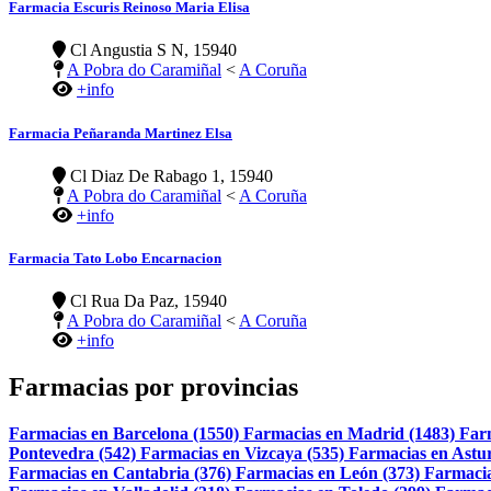
Farmacia Escuris Reinoso Maria Elisa
Cl Angustia S N, 15940
A Pobra do Caramiñal
<
A Coruña
+info
Farmacia Peñaranda Martinez Elsa
Cl Diaz De Rabago 1, 15940
A Pobra do Caramiñal
<
A Coruña
+info
Farmacia Tato Lobo Encarnacion
Cl Rua Da Paz, 15940
A Pobra do Caramiñal
<
A Coruña
+info
Farmacias por provincias
Farmacias en Barcelona (1550)
Farmacias en Madrid (1483)
Far
Pontevedra (542)
Farmacias en Vizcaya (535)
Farmacias en Astur
Farmacias en Cantabria (376)
Farmacias en León (373)
Farmacia