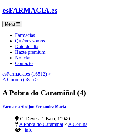
es
FARMACIA
.es
Menu
Farmacias
Quiénes somos
Date de alta
Hazte premium
Noticias
Contacto
esFarmacia.es (16512) >
A Coruña (581) >
A Pobra do Caramiñal (4)
Farmacia Abeijon Fernandez Maria
Cl Devesa 1 Bajo, 15940
A Pobra do Caramiñal
<
A Coruña
+info