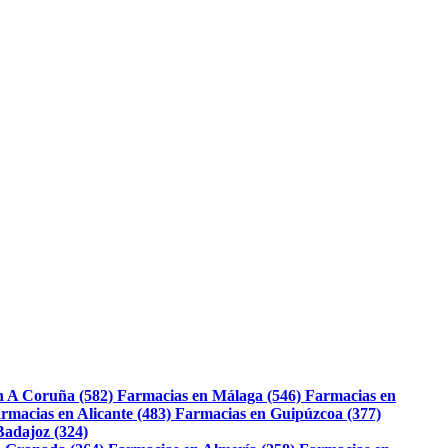
n A Coruña (582)
Farmacias en Málaga (546)
Farmacias en
rmacias en Alicante (483)
Farmacias en Guipúzcoa (377)
Badajoz (324)