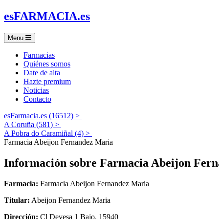
es
FARMACIA
.es
Menu
Farmacias
Quiénes somos
Date de alta
Hazte premium
Noticias
Contacto
esFarmacia.es (16512) >
A Coruña (581) >
A Pobra do Caramiñal (4) >
Farmacia Abeijon Fernandez Maria
Información sobre
Farmacia Abeijon Fer
Farmacia:
Farmacia Abeijon Fernandez Maria
Titular:
Abeijon Fernandez Maria
Dirección:
Cl Devesa 1 Bajo, 15940