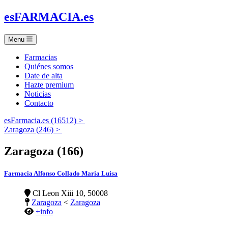
es
FARMACIA
.es
Menu
Farmacias
Quiénes somos
Date de alta
Hazte premium
Noticias
Contacto
esFarmacia.es (16512) >
Zaragoza (246) >
Zaragoza (166)
Farmacia Alfonso Collado Maria Luisa
Cl Leon Xiii 10, 50008
Zaragoza
<
Zaragoza
+info