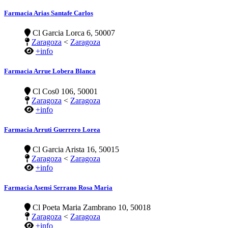
Farmacia Arias Santafe Carlos
Cl Garcia Lorca 6, 50007
Zaragoza
<
Zaragoza
+info
Farmacia Arrue Lobera Blanca
Cl Cos0 106, 50001
Zaragoza
<
Zaragoza
+info
Farmacia Arruti Guerrero Lorea
Cl Garcia Arista 16, 50015
Zaragoza
<
Zaragoza
+info
Farmacia Asensi Serrano Rosa Maria
Cl Poeta Maria Zambrano 10, 50018
Zaragoza
<
Zaragoza
+info