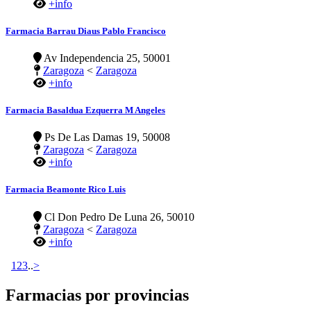
+info
Farmacia Barrau Diaus Pablo Francisco
Av Independencia 25, 50001
Zaragoza
<
Zaragoza
+info
Farmacia Basaldua Ezquerra M Angeles
Ps De Las Damas 19, 50008
Zaragoza
<
Zaragoza
+info
Farmacia Beamonte Rico Luis
Cl Don Pedro De Luna 26, 50010
Zaragoza
<
Zaragoza
+info
1
2
3
..
>
Farmacias por provincias