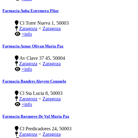
Farmacia Auba Estremera Pilar
Cl Torre Nueva 1, 50003
Zaragoza
<
Zaragoza
+info
Farmacia Aznar Olivan Maria Paz
Av Clave 37 45, 50004
Zaragoza
<
Zaragoza
+info
Farmacia Bandres Alayeto Consuelo
Cl Sta Lucia 8, 50003
Zaragoza
<
Zaragoza
+info
Farmacia Barquero De Val Maria Paz
Cl Predicadores 24, 50003
Zaragoza
<
Zaragoza