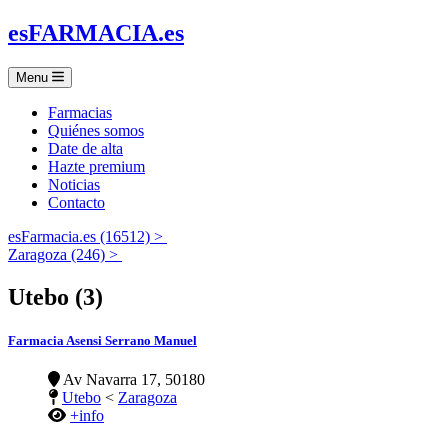
es
FARMACIA
.es
Menu
Farmacias
Quiénes somos
Date de alta
Hazte premium
Noticias
Contacto
esFarmacia.es (16512) >
Zaragoza (246) >
Utebo (3)
Farmacia Asensi Serrano Manuel
Av Navarra 17, 50180
Utebo
<
Zaragoza
+info