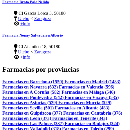
Farmacia Broto Polo Nelida
Cl Garcia Lorca 3, 50180
Utebo
<
Zaragoza
+info
Farmacia Nonay Salvatierra Alberto
Cl Atlantico 18, 50180
Utebo
<
Zaragoza
+info
Farmacias por provincias
Farmacias en Barcelona (1550)
Farmacias en Madrid (1483)
Farmacias en Navarra (632)
Farmacias en Valencia (596)
Farmacias en A Coruña (582)
Farmacias en Málaga (546)
Farmacias en Pontevedra (542)
Farmacias en Vizcaya (535)
Farmacias en Asturias (529)
Farmacias en Murcia (529)
Farmacias en Sevilla (501)
Farmacias en Alicante (483)
Farmacias en Guipúzcoa (377)
Farmacias en Cantabria (376)
Farmacias en León (373)
Farmacias en Tenerife (343)
Farmacias en Las Palmas (337)
Farmacias en Badajoz (324)
Farmacias en Valladolid (318)
Farmacias en Toledo (299)