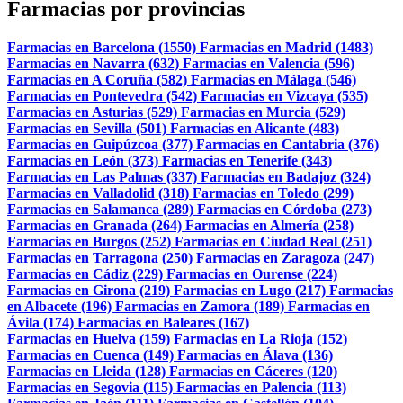
Farmacias por provincias
Farmacias en Barcelona (1550)
Farmacias en Madrid (1483)
Farmacias en Navarra (632)
Farmacias en Valencia (596)
Farmacias en A Coruña (582)
Farmacias en Málaga (546)
Farmacias en Pontevedra (542)
Farmacias en Vizcaya (535)
Farmacias en Asturias (529)
Farmacias en Murcia (529)
Farmacias en Sevilla (501)
Farmacias en Alicante (483)
Farmacias en Guipúzcoa (377)
Farmacias en Cantabria (376)
Farmacias en León (373)
Farmacias en Tenerife (343)
Farmacias en Las Palmas (337)
Farmacias en Badajoz (324)
Farmacias en Valladolid (318)
Farmacias en Toledo (299)
Farmacias en Salamanca (289)
Farmacias en Córdoba (273)
Farmacias en Granada (264)
Farmacias en Almería (258)
Farmacias en Burgos (252)
Farmacias en Ciudad Real (251)
Farmacias en Tarragona (250)
Farmacias en Zaragoza (247)
Farmacias en Cádiz (229)
Farmacias en Ourense (224)
Farmacias en Girona (219)
Farmacias en Lugo (217)
Farmacias
en Albacete (196)
Farmacias en Zamora (189)
Farmacias en
Ávila (174)
Farmacias en Baleares (167)
Farmacias en Huelva (159)
Farmacias en La Rioja (152)
Farmacias en Cuenca (149)
Farmacias en Álava (136)
Farmacias en Lleida (128)
Farmacias en Cáceres (120)
Farmacias en Segovia (115)
Farmacias en Palencia (113)