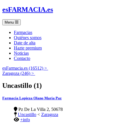
es
FARMACIA
.es
Menu
Farmacias
Quiénes somos
Date de alta
Hazte premium
Noticias
Contacto
esFarmacia.es (16512) >
Zaragoza (246) >
Uncastillo (1)
Farmacia Lapieza Olano Maria Paz
Pz De La Villa 2, 50678
Uncastillo
<
Zaragoza
+info