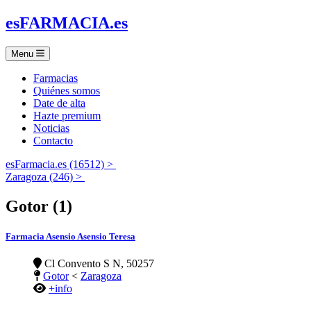
es
FARMACIA
.es
Menu
Farmacias
Quiénes somos
Date de alta
Hazte premium
Noticias
Contacto
esFarmacia.es (16512) >
Zaragoza (246) >
Gotor (1)
Farmacia Asensio Asensio Teresa
Cl Convento S N, 50257
Gotor
<
Zaragoza
+info