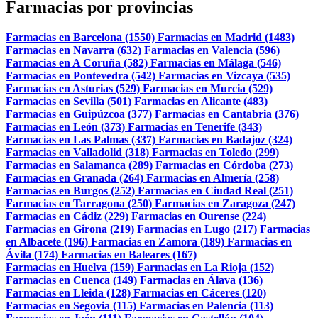
Farmacias por provincias
Farmacias en Barcelona (1550)
Farmacias en Madrid (1483)
Farmacias en Navarra (632)
Farmacias en Valencia (596)
Farmacias en A Coruña (582)
Farmacias en Málaga (546)
Farmacias en Pontevedra (542)
Farmacias en Vizcaya (535)
Farmacias en Asturias (529)
Farmacias en Murcia (529)
Farmacias en Sevilla (501)
Farmacias en Alicante (483)
Farmacias en Guipúzcoa (377)
Farmacias en Cantabria (376)
Farmacias en León (373)
Farmacias en Tenerife (343)
Farmacias en Las Palmas (337)
Farmacias en Badajoz (324)
Farmacias en Valladolid (318)
Farmacias en Toledo (299)
Farmacias en Salamanca (289)
Farmacias en Córdoba (273)
Farmacias en Granada (264)
Farmacias en Almería (258)
Farmacias en Burgos (252)
Farmacias en Ciudad Real (251)
Farmacias en Tarragona (250)
Farmacias en Zaragoza (247)
Farmacias en Cádiz (229)
Farmacias en Ourense (224)
Farmacias en Girona (219)
Farmacias en Lugo (217)
Farmacias
en Albacete (196)
Farmacias en Zamora (189)
Farmacias en
Ávila (174)
Farmacias en Baleares (167)
Farmacias en Huelva (159)
Farmacias en La Rioja (152)
Farmacias en Cuenca (149)
Farmacias en Álava (136)
Farmacias en Lleida (128)
Farmacias en Cáceres (120)
Farmacias en Segovia (115)
Farmacias en Palencia (113)