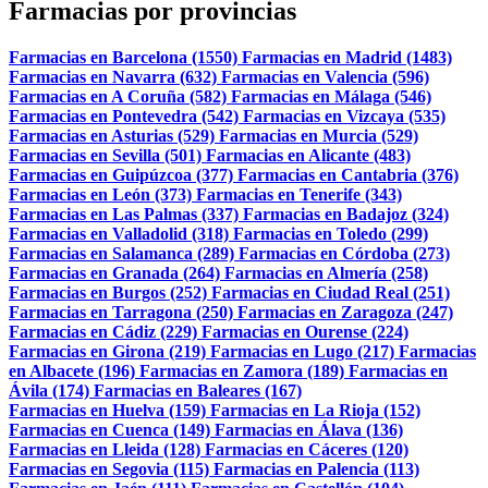
Farmacias por provincias
Farmacias en Barcelona (1550)
Farmacias en Madrid (1483)
Farmacias en Navarra (632)
Farmacias en Valencia (596)
Farmacias en A Coruña (582)
Farmacias en Málaga (546)
Farmacias en Pontevedra (542)
Farmacias en Vizcaya (535)
Farmacias en Asturias (529)
Farmacias en Murcia (529)
Farmacias en Sevilla (501)
Farmacias en Alicante (483)
Farmacias en Guipúzcoa (377)
Farmacias en Cantabria (376)
Farmacias en León (373)
Farmacias en Tenerife (343)
Farmacias en Las Palmas (337)
Farmacias en Badajoz (324)
Farmacias en Valladolid (318)
Farmacias en Toledo (299)
Farmacias en Salamanca (289)
Farmacias en Córdoba (273)
Farmacias en Granada (264)
Farmacias en Almería (258)
Farmacias en Burgos (252)
Farmacias en Ciudad Real (251)
Farmacias en Tarragona (250)
Farmacias en Zaragoza (247)
Farmacias en Cádiz (229)
Farmacias en Ourense (224)
Farmacias en Girona (219)
Farmacias en Lugo (217)
Farmacias
en Albacete (196)
Farmacias en Zamora (189)
Farmacias en
Ávila (174)
Farmacias en Baleares (167)
Farmacias en Huelva (159)
Farmacias en La Rioja (152)
Farmacias en Cuenca (149)
Farmacias en Álava (136)
Farmacias en Lleida (128)
Farmacias en Cáceres (120)
Farmacias en Segovia (115)
Farmacias en Palencia (113)