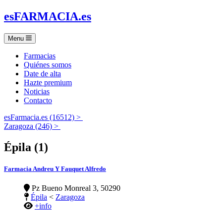
es
FARMACIA
.es
Menu
Farmacias
Quiénes somos
Date de alta
Hazte premium
Noticias
Contacto
esFarmacia.es (16512) >
Zaragoza (246) >
Épila (1)
Farmacia Andreu Y Fauquet Alfredo
Pz Bueno Monreal 3, 50290
Épila
<
Zaragoza
+info