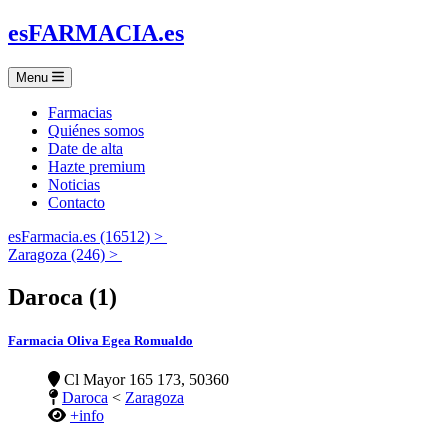
es
FARMACIA
.es
Menu
Farmacias
Quiénes somos
Date de alta
Hazte premium
Noticias
Contacto
esFarmacia.es (16512) >
Zaragoza (246) >
Daroca (1)
Farmacia Oliva Egea Romualdo
Cl Mayor 165 173, 50360
Daroca
<
Zaragoza
+info