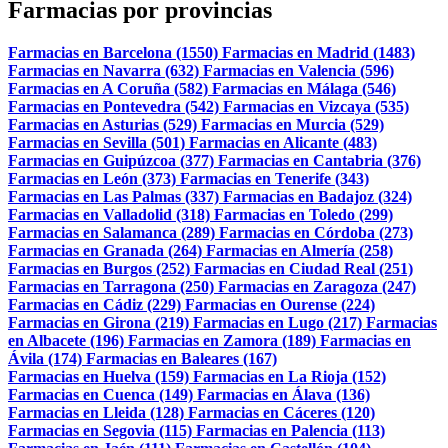
Farmacias por provincias
Farmacias en Barcelona (1550)
Farmacias en Madrid (1483)
Farmacias en Navarra (632)
Farmacias en Valencia (596)
Farmacias en A Coruña (582)
Farmacias en Málaga (546)
Farmacias en Pontevedra (542)
Farmacias en Vizcaya (535)
Farmacias en Asturias (529)
Farmacias en Murcia (529)
Farmacias en Sevilla (501)
Farmacias en Alicante (483)
Farmacias en Guipúzcoa (377)
Farmacias en Cantabria (376)
Farmacias en León (373)
Farmacias en Tenerife (343)
Farmacias en Las Palmas (337)
Farmacias en Badajoz (324)
Farmacias en Valladolid (318)
Farmacias en Toledo (299)
Farmacias en Salamanca (289)
Farmacias en Córdoba (273)
Farmacias en Granada (264)
Farmacias en Almería (258)
Farmacias en Burgos (252)
Farmacias en Ciudad Real (251)
Farmacias en Tarragona (250)
Farmacias en Zaragoza (247)
Farmacias en Cádiz (229)
Farmacias en Ourense (224)
Farmacias en Girona (219)
Farmacias en Lugo (217)
Farmacias
en Albacete (196)
Farmacias en Zamora (189)
Farmacias en
Ávila (174)
Farmacias en Baleares (167)
Farmacias en Huelva (159)
Farmacias en La Rioja (152)
Farmacias en Cuenca (149)
Farmacias en Álava (136)
Farmacias en Lleida (128)
Farmacias en Cáceres (120)
Farmacias en Segovia (115)
Farmacias en Palencia (113)