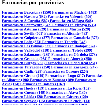
Farmacias por provincias
Farmacias en Barcelona (1550)
Farmacias en Madrid (1483)
Farmacias en Navarra (632)
Farmacias en Valencia (596)
Farmacias en A Coruña (582)
Farmacias en Málaga (546)
Farmacias en Pontevedra (542)
Farmacias en Vizcaya (535)
Farmacias en Asturias (529)
Farmacias en Murcia (529)
Farmacias en Sevilla (501)
Farmacias en Alicante (483)
Farmacias en Guipúzcoa (377)
Farmacias en Cantabria (376)
Farmacias en León (373)
Farmacias en Tenerife (343)
Farmacias en Las Palmas (337)
Farmacias en Badajoz (324)
Farmacias en Valladolid (318)
Farmacias en Toledo (299)
Farmacias en Salamanca (289)
Farmacias en Córdoba (273)
Farmacias en Granada (264)
Farmacias en Almería (258)
Farmacias en Burgos (252)
Farmacias en Ciudad Real (251)
Farmacias en Tarragona (250)
Farmacias en Zaragoza (247)
Farmacias en Cádiz (229)
Farmacias en Ourense (224)
Farmacias en Girona (219)
Farmacias en Lugo (217)
Farmacias
en Albacete (196)
Farmacias en Zamora (189)
Farmacias en
Ávila (174)
Farmacias en Baleares (167)
Farmacias en Huelva (159)
Farmacias en La Rioja (152)
Farmacias en Cuenca (149)
Farmacias en Álava (136)
Farmacias en Lleida (128)
Farmacias en Cáceres (120)
Farmacias en Segovia (115)
Farmacias en Palencia (113)