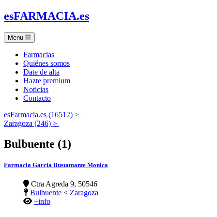
es
FARMACIA
.es
Menu
Farmacias
Quiénes somos
Date de alta
Hazte premium
Noticias
Contacto
esFarmacia.es (16512) >
Zaragoza (246) >
Bulbuente (1)
Farmacia Garcia Bustamante Monica
Ctra Agreda 9, 50546
Bulbuente
<
Zaragoza
+info