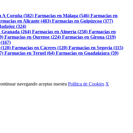
n A Coruña (582)
Farmacias en Málaga (546)
Farmacias en
rmacias en Alicante (483)
Farmacias en Guipúzcoa (377)
Badajoz (324)
 Granada (264)
Farmacias en Almería (258)
Farmacias en
9)
Farmacias en Ourense (224)
Farmacias en Girona (219)
 (167)
 (128)
Farmacias en Cáceres (120)
Farmacias en Segovia (115)
7)
Farmacias en Teruel (64)
Farmacias en Guadalajara (59)
Al continuar navegando aceptas nuestra
Política de Cookies
X