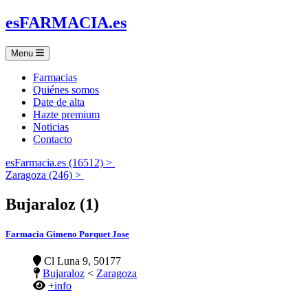
es
FARMACIA
.es
Menu
Farmacias
Quiénes somos
Date de alta
Hazte premium
Noticias
Contacto
esFarmacia.es (16512) >
Zaragoza (246) >
Bujaraloz (1)
Farmacia Gimeno Porquet Jose
Cl Luna 9, 50177
Bujaraloz
<
Zaragoza
+info