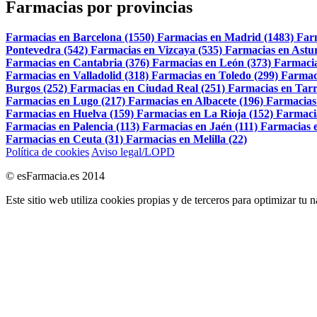
Farmacias por provincias
Farmacias en Barcelona (1550)
Farmacias en Madrid (1483)
Far
Pontevedra (542)
Farmacias en Vizcaya (535)
Farmacias en Astur
Farmacias en Cantabria (376)
Farmacias en León (373)
Farmacia
Farmacias en Valladolid (318)
Farmacias en Toledo (299)
Farmac
Burgos (252)
Farmacias en Ciudad Real (251)
Farmacias en Tarr
Farmacias en Lugo (217)
Farmacias en Albacete (196)
Farmacias
Farmacias en Huelva (159)
Farmacias en La Rioja (152)
Farmaci
Farmacias en Palencia (113)
Farmacias en Jaén (111)
Farmacias e
Farmacias en Ceuta (31)
Farmacias en Melilla (22)
Política de cookies
Aviso legal/LOPD
© esFarmacia.es 2014
Este sitio web utiliza cookies propias y de terceros para optimizar tu 