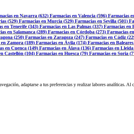
macias en Navarra (632)
Farmacias en Valencia (596)
Farmacias e
ias (529)
Farmacias en Murcia (529)
Farmacias en Sevilla (501)
Fa
s en Tenerife (343)
Farmacias en Las Palmas (337)
Farmacias en 
ias en Salamanca (289)
Farmacias en Córdoba (273)
Farmacias en
agona (250)
Farmacias en Zaragoza (247)
Farmacias en Cádiz (22
 en Zamora (189)
Farmacias en Ávila (174)
Farmacias en Baleares
as en Cuenca (149)
Farmacias en Álava (136)
Farmacias en Lleida
n Castellón (104)
Farmacias en Huesca (79)
Farmacias en Soria (7
navegación, adaptarse a tus preferencias y realizar labores analíticas. 