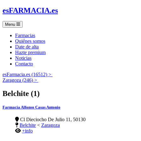
es
FARMACIA
.es
Menu
Farmacias
Quiénes somos
Date de alta
Hazte premium
Noticias
Contacto
esFarmacia.es (16512) >
Zaragoza (246) >
Belchite (1)
Farmacia Alfonso Casas Antonio
Cl Dieciocho De Julio 11, 50130
Belchite
<
Zaragoza
+info