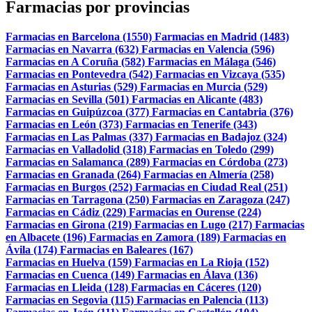
Farmacias por provincias
Farmacias en Barcelona (1550)
Farmacias en Madrid (1483)
Farmacias en Navarra (632)
Farmacias en Valencia (596)
Farmacias en A Coruña (582)
Farmacias en Málaga (546)
Farmacias en Pontevedra (542)
Farmacias en Vizcaya (535)
Farmacias en Asturias (529)
Farmacias en Murcia (529)
Farmacias en Sevilla (501)
Farmacias en Alicante (483)
Farmacias en Guipúzcoa (377)
Farmacias en Cantabria (376)
Farmacias en León (373)
Farmacias en Tenerife (343)
Farmacias en Las Palmas (337)
Farmacias en Badajoz (324)
Farmacias en Valladolid (318)
Farmacias en Toledo (299)
Farmacias en Salamanca (289)
Farmacias en Córdoba (273)
Farmacias en Granada (264)
Farmacias en Almería (258)
Farmacias en Burgos (252)
Farmacias en Ciudad Real (251)
Farmacias en Tarragona (250)
Farmacias en Zaragoza (247)
Farmacias en Cádiz (229)
Farmacias en Ourense (224)
Farmacias en Girona (219)
Farmacias en Lugo (217)
Farmacias
en Albacete (196)
Farmacias en Zamora (189)
Farmacias en
Ávila (174)
Farmacias en Baleares (167)
Farmacias en Huelva (159)
Farmacias en La Rioja (152)
Farmacias en Cuenca (149)
Farmacias en Álava (136)
Farmacias en Lleida (128)
Farmacias en Cáceres (120)
Farmacias en Segovia (115)
Farmacias en Palencia (113)