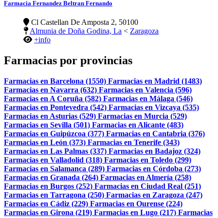
Farmacia Fernandez Beltran Fernando
Cl Castellan De Amposta 2, 50100
Almunia de Doña Godina, La
<
Zaragoza
+info
Farmacias por provincias
Farmacias en Barcelona (1550)
Farmacias en Madrid (1483)
Farmacias en Navarra (632)
Farmacias en Valencia (596)
Farmacias en A Coruña (582)
Farmacias en Málaga (546)
Farmacias en Pontevedra (542)
Farmacias en Vizcaya (535)
Farmacias en Asturias (529)
Farmacias en Murcia (529)
Farmacias en Sevilla (501)
Farmacias en Alicante (483)
Farmacias en Guipúzcoa (377)
Farmacias en Cantabria (376)
Farmacias en León (373)
Farmacias en Tenerife (343)
Farmacias en Las Palmas (337)
Farmacias en Badajoz (324)
Farmacias en Valladolid (318)
Farmacias en Toledo (299)
Farmacias en Salamanca (289)
Farmacias en Córdoba (273)
Farmacias en Granada (264)
Farmacias en Almería (258)
Farmacias en Burgos (252)
Farmacias en Ciudad Real (251)
Farmacias en Tarragona (250)
Farmacias en Zaragoza (247)
Farmacias en Cádiz (229)
Farmacias en Ourense (224)
Farmacias en Girona (219)
Farmacias en Lugo (217)
Farmacias