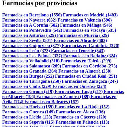
Farmacias por provincias
Farmacias en Barcelona (1550)
Farmacias en Madrid (1483)
Farmacias en Navarra (632)
Farmacias en Valencia (596)
Farmacias en A Coruña (582)
Farmacias en Málaga (546)
Farmacias en Pontevedra (542)
Farmacias en Vizcaya (535)
Farmacias en Asturias (529)
Farmacias en Murcia (529)
Farmacias en Sevilla (501)
Farmacias en Alicante (483)
Farmacias en Guipúzcoa (377)
Farmacias en Cantabria (376)
Farmacias en León (373)
Farmacias en Tenerife (343)
Farmacias en Las Palmas (337)
Farmacias en Badajoz (324)
Farmacias en Valladolid (318)
Farmacias en Toledo (299)
Farmacias en Salamanca (289)
Farmacias en Córdoba (273)
Farmacias en Granada (264)
Farmacias en Almería (258)
Farmacias en Burgos (252)
Farmacias en Ciudad Real (251)
Farmacias en Tarragona (250)
Farmacias en Zaragoza (247)
Farmacias en Cádiz (229)
Farmacias en Ourense (224)
Farmacias en Girona (219)
Farmacias en Lugo (217)
Farmacias
en Albacete (196)
Farmacias en Zamora (189)
Farmacias en
Ávila (174)
Farmacias en Baleares (167)
Farmacias en Huelva (159)
Farmacias en La Rioja (152)
Farmacias en Cuenca (149)
Farmacias en Álava (136)
Farmacias en Lleida (128)
Farmacias en Cáceres (120)
Farmacias en Segovia (115)
Farmacias en Palencia (113)