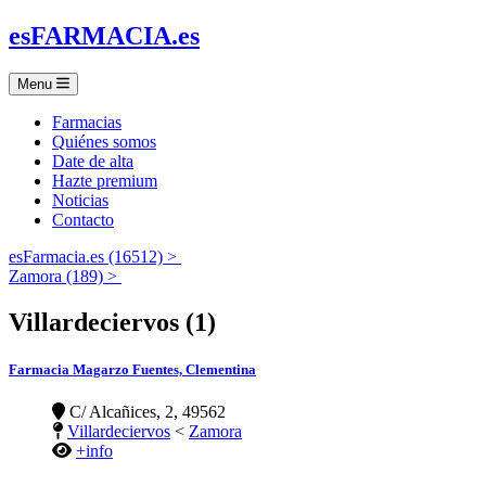
es
FARMACIA
.es
Menu
Farmacias
Quiénes somos
Date de alta
Hazte premium
Noticias
Contacto
esFarmacia.es (16512) >
Zamora (189) >
Villardeciervos (1)
Farmacia Magarzo Fuentes, Clementina
C/ Alcañices, 2, 49562
Villardeciervos
<
Zamora
+info