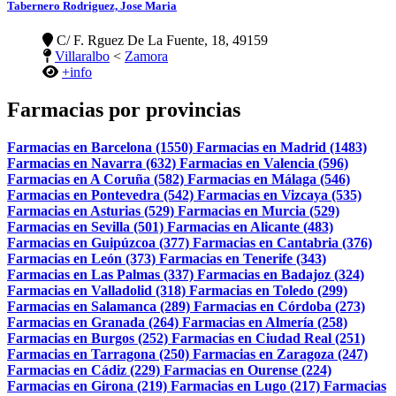
Tabernero Rodriguez, Jose Maria
C/ F. Rguez De La Fuente, 18, 49159
Villaralbo
<
Zamora
+info
Farmacias por provincias
Farmacias en Barcelona (1550)
Farmacias en Madrid (1483)
Farmacias en Navarra (632)
Farmacias en Valencia (596)
Farmacias en A Coruña (582)
Farmacias en Málaga (546)
Farmacias en Pontevedra (542)
Farmacias en Vizcaya (535)
Farmacias en Asturias (529)
Farmacias en Murcia (529)
Farmacias en Sevilla (501)
Farmacias en Alicante (483)
Farmacias en Guipúzcoa (377)
Farmacias en Cantabria (376)
Farmacias en León (373)
Farmacias en Tenerife (343)
Farmacias en Las Palmas (337)
Farmacias en Badajoz (324)
Farmacias en Valladolid (318)
Farmacias en Toledo (299)
Farmacias en Salamanca (289)
Farmacias en Córdoba (273)
Farmacias en Granada (264)
Farmacias en Almería (258)
Farmacias en Burgos (252)
Farmacias en Ciudad Real (251)
Farmacias en Tarragona (250)
Farmacias en Zaragoza (247)
Farmacias en Cádiz (229)
Farmacias en Ourense (224)
Farmacias en Girona (219)
Farmacias en Lugo (217)
Farmacias