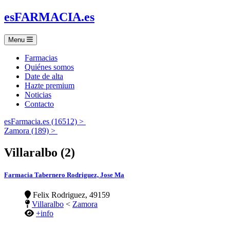
es
FARMACIA
.es
Menu
Farmacias
Quiénes somos
Date de alta
Hazte premium
Noticias
Contacto
esFarmacia.es (16512) >
Zamora (189) >
Villaralbo (2)
Farmacia Tabernero Rodriguez, Jose Ma
Felix Rodriguez, 49159
Villaralbo
<
Zamora
+info