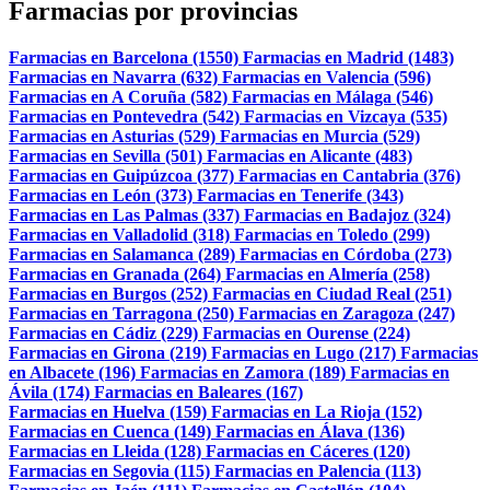
Farmacias por provincias
Farmacias en Barcelona (1550)
Farmacias en Madrid (1483)
Farmacias en Navarra (632)
Farmacias en Valencia (596)
Farmacias en A Coruña (582)
Farmacias en Málaga (546)
Farmacias en Pontevedra (542)
Farmacias en Vizcaya (535)
Farmacias en Asturias (529)
Farmacias en Murcia (529)
Farmacias en Sevilla (501)
Farmacias en Alicante (483)
Farmacias en Guipúzcoa (377)
Farmacias en Cantabria (376)
Farmacias en León (373)
Farmacias en Tenerife (343)
Farmacias en Las Palmas (337)
Farmacias en Badajoz (324)
Farmacias en Valladolid (318)
Farmacias en Toledo (299)
Farmacias en Salamanca (289)
Farmacias en Córdoba (273)
Farmacias en Granada (264)
Farmacias en Almería (258)
Farmacias en Burgos (252)
Farmacias en Ciudad Real (251)
Farmacias en Tarragona (250)
Farmacias en Zaragoza (247)
Farmacias en Cádiz (229)
Farmacias en Ourense (224)
Farmacias en Girona (219)
Farmacias en Lugo (217)
Farmacias
en Albacete (196)
Farmacias en Zamora (189)
Farmacias en
Ávila (174)
Farmacias en Baleares (167)
Farmacias en Huelva (159)
Farmacias en La Rioja (152)
Farmacias en Cuenca (149)
Farmacias en Álava (136)
Farmacias en Lleida (128)
Farmacias en Cáceres (120)
Farmacias en Segovia (115)
Farmacias en Palencia (113)