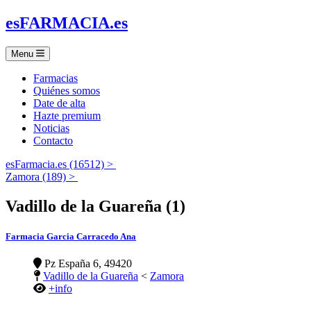
es
FARMACIA
.es
Menu
Farmacias
Quiénes somos
Date de alta
Hazte premium
Noticias
Contacto
esFarmacia.es (16512) >
Zamora (189) >
Vadillo de la Guareña (1)
Farmacia Garcia Carracedo Ana
Pz España 6, 49420
Vadillo de la Guareña
<
Zamora
+info