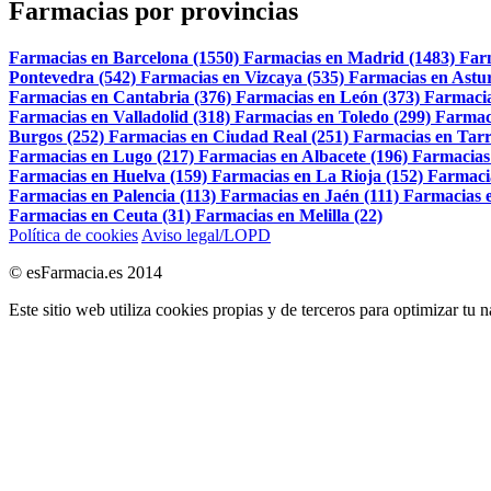
Farmacias por provincias
Farmacias en Barcelona (1550)
Farmacias en Madrid (1483)
Far
Pontevedra (542)
Farmacias en Vizcaya (535)
Farmacias en Astur
Farmacias en Cantabria (376)
Farmacias en León (373)
Farmacia
Farmacias en Valladolid (318)
Farmacias en Toledo (299)
Farmac
Burgos (252)
Farmacias en Ciudad Real (251)
Farmacias en Tarr
Farmacias en Lugo (217)
Farmacias en Albacete (196)
Farmacias
Farmacias en Huelva (159)
Farmacias en La Rioja (152)
Farmaci
Farmacias en Palencia (113)
Farmacias en Jaén (111)
Farmacias e
Farmacias en Ceuta (31)
Farmacias en Melilla (22)
Política de cookies
Aviso legal/LOPD
© esFarmacia.es 2014
Este sitio web utiliza cookies propias y de terceros para optimizar tu 