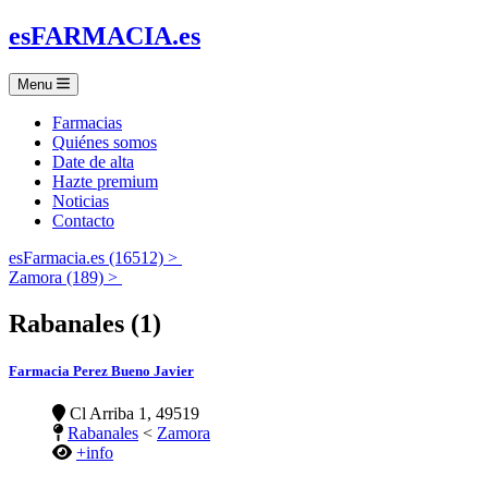
es
FARMACIA
.es
Menu
Farmacias
Quiénes somos
Date de alta
Hazte premium
Noticias
Contacto
esFarmacia.es (16512) >
Zamora (189) >
Rabanales (1)
Farmacia Perez Bueno Javier
Cl Arriba 1, 49519
Rabanales
<
Zamora
+info