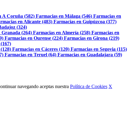
n A Coruña (582)
Farmacias en Málaga (546)
Farmacias en
rmacias en Alicante (483)
Farmacias en Guipúzcoa (377)
Badajoz (324)
 Granada (264)
Farmacias en Almería (258)
Farmacias en
9)
Farmacias en Ourense (224)
Farmacias en Girona (219)
 (167)
 (128)
Farmacias en Cáceres (120)
Farmacias en Segovia (115)
7)
Farmacias en Teruel (64)
Farmacias en Guadalajara (59)
Al continuar navegando aceptas nuestra
Política de Cookies
X