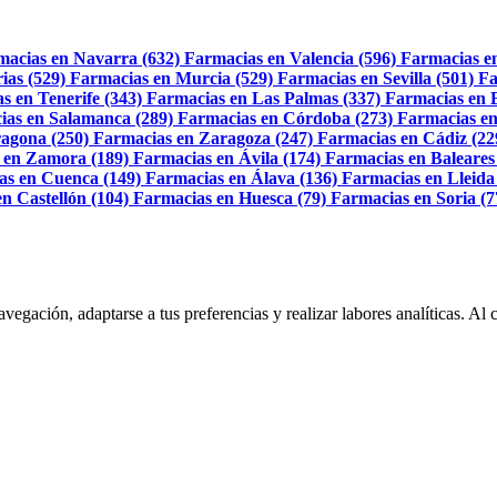
macias en Navarra (632)
Farmacias en Valencia (596)
Farmacias e
ias (529)
Farmacias en Murcia (529)
Farmacias en Sevilla (501)
Fa
s en Tenerife (343)
Farmacias en Las Palmas (337)
Farmacias en 
ias en Salamanca (289)
Farmacias en Córdoba (273)
Farmacias en
agona (250)
Farmacias en Zaragoza (247)
Farmacias en Cádiz (22
 en Zamora (189)
Farmacias en Ávila (174)
Farmacias en Baleares
as en Cuenca (149)
Farmacias en Álava (136)
Farmacias en Lleida
n Castellón (104)
Farmacias en Huesca (79)
Farmacias en Soria (7
navegación, adaptarse a tus preferencias y realizar labores analíticas. 