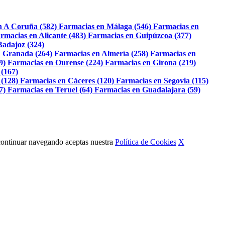
n A Coruña (582)
Farmacias en Málaga (546)
Farmacias en
rmacias en Alicante (483)
Farmacias en Guipúzcoa (377)
Badajoz (324)
 Granada (264)
Farmacias en Almería (258)
Farmacias en
9)
Farmacias en Ourense (224)
Farmacias en Girona (219)
 (167)
 (128)
Farmacias en Cáceres (120)
Farmacias en Segovia (115)
7)
Farmacias en Teruel (64)
Farmacias en Guadalajara (59)
Al continuar navegando aceptas nuestra
Política de Cookies
X