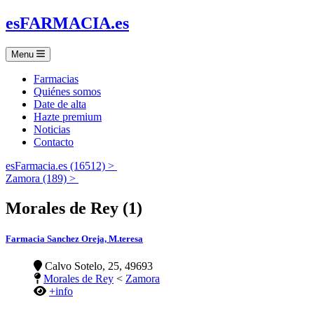
es
FARMACIA
.es
Menu
Farmacias
Quiénes somos
Date de alta
Hazte premium
Noticias
Contacto
esFarmacia.es (16512) >
Zamora (189) >
Morales de Rey (1)
Farmacia Sanchez Oreja, M.teresa
Calvo Sotelo, 25, 49693
Morales de Rey
<
Zamora
+info