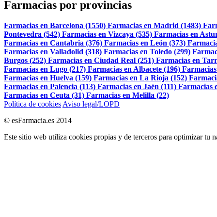
Farmacias por provincias
Farmacias en Barcelona (1550)
Farmacias en Madrid (1483)
Far
Pontevedra (542)
Farmacias en Vizcaya (535)
Farmacias en Astur
Farmacias en Cantabria (376)
Farmacias en León (373)
Farmacia
Farmacias en Valladolid (318)
Farmacias en Toledo (299)
Farmac
Burgos (252)
Farmacias en Ciudad Real (251)
Farmacias en Tarr
Farmacias en Lugo (217)
Farmacias en Albacete (196)
Farmacias
Farmacias en Huelva (159)
Farmacias en La Rioja (152)
Farmaci
Farmacias en Palencia (113)
Farmacias en Jaén (111)
Farmacias e
Farmacias en Ceuta (31)
Farmacias en Melilla (22)
Política de cookies
Aviso legal/LOPD
© esFarmacia.es 2014
Este sitio web utiliza cookies propias y de terceros para optimizar tu 