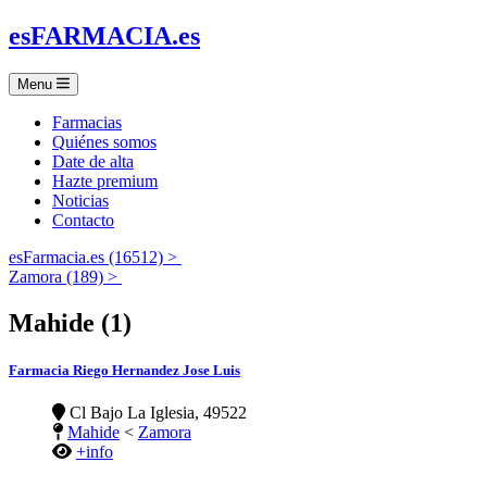
es
FARMACIA
.es
Menu
Farmacias
Quiénes somos
Date de alta
Hazte premium
Noticias
Contacto
esFarmacia.es (16512) >
Zamora (189) >
Mahide (1)
Farmacia Riego Hernandez Jose Luis
Cl Bajo La Iglesia, 49522
Mahide
<
Zamora
+info