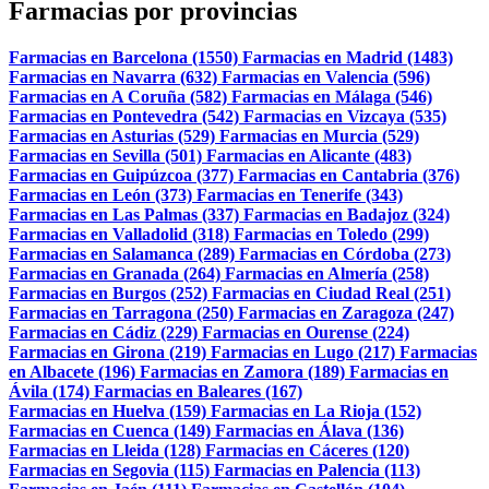
Farmacias por provincias
Farmacias en Barcelona (1550)
Farmacias en Madrid (1483)
Farmacias en Navarra (632)
Farmacias en Valencia (596)
Farmacias en A Coruña (582)
Farmacias en Málaga (546)
Farmacias en Pontevedra (542)
Farmacias en Vizcaya (535)
Farmacias en Asturias (529)
Farmacias en Murcia (529)
Farmacias en Sevilla (501)
Farmacias en Alicante (483)
Farmacias en Guipúzcoa (377)
Farmacias en Cantabria (376)
Farmacias en León (373)
Farmacias en Tenerife (343)
Farmacias en Las Palmas (337)
Farmacias en Badajoz (324)
Farmacias en Valladolid (318)
Farmacias en Toledo (299)
Farmacias en Salamanca (289)
Farmacias en Córdoba (273)
Farmacias en Granada (264)
Farmacias en Almería (258)
Farmacias en Burgos (252)
Farmacias en Ciudad Real (251)
Farmacias en Tarragona (250)
Farmacias en Zaragoza (247)
Farmacias en Cádiz (229)
Farmacias en Ourense (224)
Farmacias en Girona (219)
Farmacias en Lugo (217)
Farmacias
en Albacete (196)
Farmacias en Zamora (189)
Farmacias en
Ávila (174)
Farmacias en Baleares (167)
Farmacias en Huelva (159)
Farmacias en La Rioja (152)
Farmacias en Cuenca (149)
Farmacias en Álava (136)
Farmacias en Lleida (128)
Farmacias en Cáceres (120)
Farmacias en Segovia (115)
Farmacias en Palencia (113)