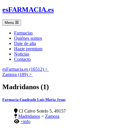
es
FARMACIA
.es
Menu
Farmacias
Quiénes somos
Date de alta
Hazte premium
Noticias
Contacto
esFarmacia.es (16512) >
Zamora (189) >
Madridanos (1)
Farmacia Cuadrado Luis Maria Jesus
Cl Calvo Sotelo 5, 49157
Madridanos
<
Zamora
+info