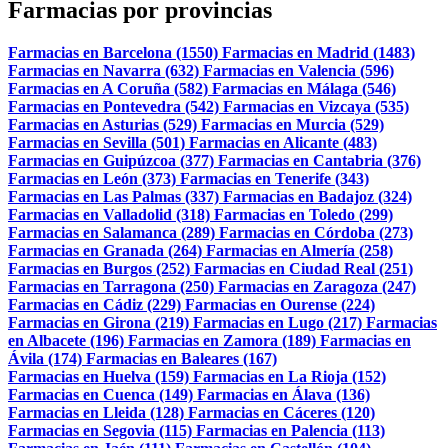
Farmacias por provincias
Farmacias en Barcelona (1550)
Farmacias en Madrid (1483)
Farmacias en Navarra (632)
Farmacias en Valencia (596)
Farmacias en A Coruña (582)
Farmacias en Málaga (546)
Farmacias en Pontevedra (542)
Farmacias en Vizcaya (535)
Farmacias en Asturias (529)
Farmacias en Murcia (529)
Farmacias en Sevilla (501)
Farmacias en Alicante (483)
Farmacias en Guipúzcoa (377)
Farmacias en Cantabria (376)
Farmacias en León (373)
Farmacias en Tenerife (343)
Farmacias en Las Palmas (337)
Farmacias en Badajoz (324)
Farmacias en Valladolid (318)
Farmacias en Toledo (299)
Farmacias en Salamanca (289)
Farmacias en Córdoba (273)
Farmacias en Granada (264)
Farmacias en Almería (258)
Farmacias en Burgos (252)
Farmacias en Ciudad Real (251)
Farmacias en Tarragona (250)
Farmacias en Zaragoza (247)
Farmacias en Cádiz (229)
Farmacias en Ourense (224)
Farmacias en Girona (219)
Farmacias en Lugo (217)
Farmacias
en Albacete (196)
Farmacias en Zamora (189)
Farmacias en
Ávila (174)
Farmacias en Baleares (167)
Farmacias en Huelva (159)
Farmacias en La Rioja (152)
Farmacias en Cuenca (149)
Farmacias en Álava (136)
Farmacias en Lleida (128)
Farmacias en Cáceres (120)
Farmacias en Segovia (115)
Farmacias en Palencia (113)